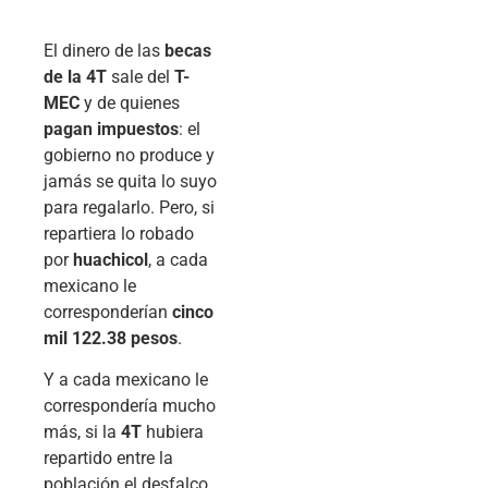
El dinero de las
becas
de la 4T
sale del
T-
MEC
y de quienes
pagan impuestos
: el
gobierno no produce y
jamás se quita lo suyo
para regalarlo. Pero, si
repartiera lo robado
por
huachicol
, a cada
mexicano le
corresponderían
cinco
mil 122.38 pesos
.
Y a cada mexicano le
correspondería mucho
más, si la
4T
hubiera
repartido entre la
población el desfalco