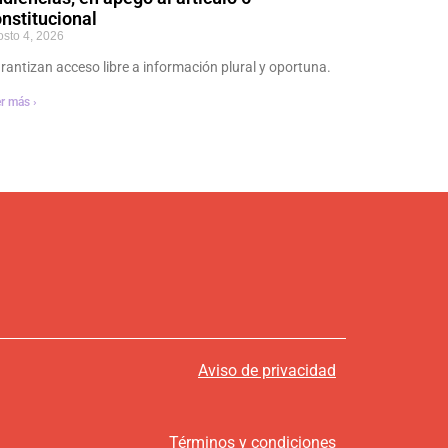
nstitucional
osto 4, 2026
rantizan acceso libre a información plural y oportuna.
r más ›
Aviso de privacidad
Términos y condiciones