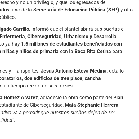
echo y no un privilegio, y que los egresados del
cados
: uno de la
Secretaría de Educación Pública (SEP)
y otro
público.
gado Carrillo
, informó que el plantel abrirá sus puertas el
Enfermería, Ciberseguridad, Urbanismo y Desarrollo
ico ya hay
1.6 millones de estudiantes beneficiados con
e niñas y niños de primaria
con la
Beca Rita Cetina
para
ones y Transportes,
Jesús Antonio Esteva Medina
, detalló
boratorios, dos edificios de tres pisos, cancha
en un tiempo récord de seis meses.
na Gómez Álvarez
, agradeció la obra como parte del
Plan
 estudiante de Ciberseguridad,
Maia Stephanie Herrera
tivo va a permitir que nuestros sueños dejen de ser
.
alidad”