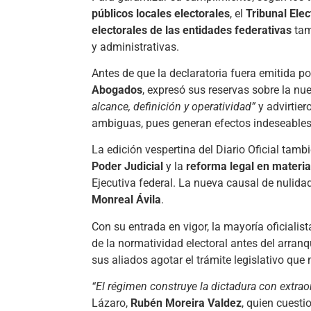
públicos locales electorales
, el
Tribunal Elec
electorales de las entidades federativas
tam
y administrativas.
Antes de que la declaratoria fuera emitida por
Abogados
, expresó sus reservas sobre la n
alcance, definición y operatividad”
y advirtier
ambiguas, pues generan efectos indeseables p
La edición vespertina del Diario Oficial tamb
Poder Judicial
y la
reforma legal en materia
Ejecutiva federal. La nueva causal de nulidad
Monreal Ávila
.
Con su entrada en vigor, la mayoría oficialis
de la normatividad electoral antes del arran
sus aliados agotar el trámite legislativo que 
“El régimen construye la dictadura con extrao
Lázaro,
Rubén Moreira Valdez
, quien cuest