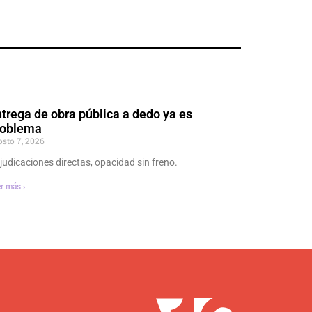
trega de obra pública a dedo ya es
roblema
osto 7, 2026
judicaciones directas, opacidad sin freno.
r más ›