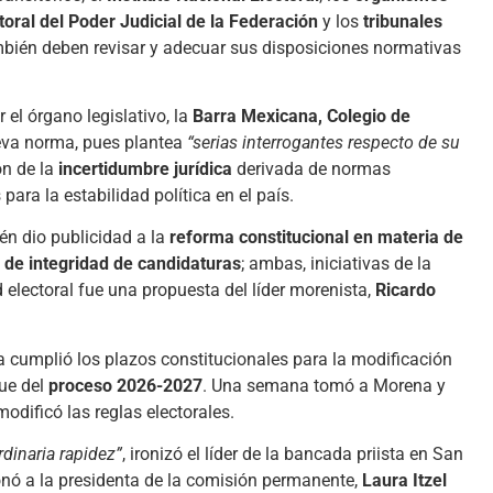
toral del Poder Judicial de la Federación
y los
tribunales
bién deben revisar y adecuar sus disposiciones normativas
 el órgano legislativo, la
Barra Mexicana, Colegio de
ueva norma, pues plantea
“serias interrogantes respecto de su
on de la
incertidumbre jurídica
derivada de normas
ara la estabilidad política en el país.
ién dio publicidad a la
reforma constitucional en materia de
 de integridad de candidaturas
; ambas, iniciativas de la
 electoral fue una propuesta del líder morenista,
Ricardo
ta cumplió los plazos constitucionales para la modificación
que del
proceso 2026-2027
. Una semana tomó a Morena y
modificó las reglas electorales.
rdinaria rapidez”
, ironizó el líder de la bancada priista en San
ionó a la presidenta de la comisión permanente,
Laura Itzel