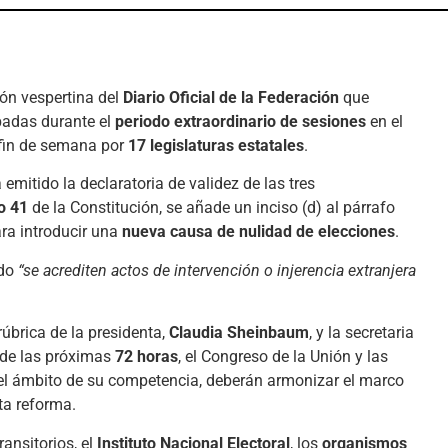
ión vespertina del
Diario Oficial de la Federación
que
badas durante el
periodo extraordinario de sesiones
en el
 fin de semana por
17 legislaturas estatales
.
emitido la declaratoria de validez de las tres
o 41
de la Constitución, se añade un inciso (d) al párrafo
ara introducir una
nueva causa de nulidad de elecciones
.
ndo
“se acrediten actos de intervención o injerencia extranjera
rúbrica de la presidenta,
Claudia Sheinbaum
, y la secretaria
o de las próximas
72 horas
, el Congreso de la Unión y las
n el ámbito de su competencia, deberán armonizar el marco
ta reforma.
ansitorios, el
Instituto Nacional Electoral
, los
organismos