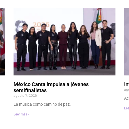
México Canta impulsa a jóvenes
In
ag
semifinalistas
agosto 7, 2026
Ac
La música como camino de paz.
Lee
Leer más ›