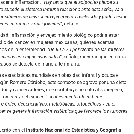
cadena inflamación.
“Hay tanta que el adipocito pierde su
to sucede el sistema inmune reacciona ante esta señal, va a
posiblemente lleva al envejecimiento acelerado y podría estar
ceres en mujeres más jóvenes”
, detalló.
dad, inflamación y envejecimiento biológico podría estar
rollo del cáncer en mujeres mexicanas, quienes además
das de la enfermedad.
“De 60 a 70 por ciento de las mujeres
sticadas en etapas avanzadas”
, señaló, mientras que en otros
s casos se detecta de manera temprana.
s estadísticas mundiales en obesidad infantil y ocupa el
egún Romero Córdoba, este contexto se agrava por una dieta
ados y conservadores, que contribuye no solo al sobrepeso,
crónicas y del cáncer.
“La obesidad también tiene
rónico-degenerativas, metabólicas, ortopédicas y en el
ber se genera inflamación sistémica que favorece los tumores
uerdo con el
Instituto Nacional de Estadística y Geografía