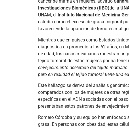
cáncer de mama en mujeres, advirtió
Sandra
Investigaciones Biomédicas (IIBO)
de la
UN
UNAM, el
Instituto Nacional de Medicina G
estudia cómo el exceso de grasa corporal pu
favoreciendo la aparición de tumores mali
Mientras que en países como Estados Unido
diagnostica en promedio a los 62 años, en Mé
de edad, los casos mexicanos muestran un pa
tejido tumoral de estas mujeres podría tener
envejecimiento acelerado del tejido mamario t
pero en realidad el tejido tumoral tiene una e
Este hallazgo se deriva del análisis genómi
comparados con los de mujeres de otras regio
específicas en el ADN asociadas con el paso 
presentaban estos patrones de envejecimient
Romero Córdoba y su equipo han enfocado su
grasa. En personas con obesidad, estas célul