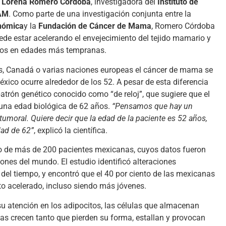
 Lorena Romero Córdoba
, investigadora del
Instituto de
AM
. Como parte de una investigación conjunta entre la
enómica
y la
Fundación de Cáncer de Mama
, Romero Córdoba
ede estar acelerando el envejecimiento del tejido mamario y
gnos en edades más tempranas.
s, Canadá o varias naciones europeas el cáncer de mama se
xico ocurre alrededor de los 52. A pesar de esta diferencia
trón genético conocido como “de reloj”, que sugiere que el
 una edad biológica de 62 años.
“Pensamos que hay un
umoral. Quiere decir que la edad de la paciente es 52 años,
dad de 62”
, explicó la científica.
co de más de 200 pacientes mexicanas, cuyos datos fueron
nes del mundo. El estudio identificó alteraciones
del tiempo, y encontró que el 40 por ciento de las mexicanas
o acelerado, incluso siendo más jóvenes.
 atención en los adipocitos, las células que almacenan
as crecen tanto que pierden su forma, estallan y provocan