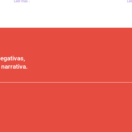
Leer más ›
Lee
egativas,
 narrativa.