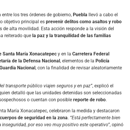
 entre los tres órdenes de gobierno,
Puebla
llevó a cabo el
yo objetivo principal es
prevenir delitos como asaltos y robo
as de alta movilidad. Esta acción responde a la visión del
ha reiterado que
la paz y la tranquilidad de las familias
 de Santa María Xonacatepec
y en la
Carretera Federal
taría de la Defensa Nacional
, elementos de la
Policía
Guardia Nacional
, con la finalidad de revisar aleatoriamente
 del transporte público viajen seguros y en paz”
, explicó el
 quien detalló que las unidades detenidas son seleccionadas
os sospechosos o cuentan con posible
reporte de robo
.
anta María Xonacatepec, celebraron la medida y destacaron
y cuerpos de seguridad en la zona
.
“Está perfectamente bien
 inseguridad, por eso veo muy positivo este operativo”
, opinó