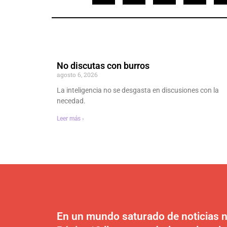
No discutas con burros
agosto 6, 2026
La inteligencia no se desgasta en discusiones con la
necedad.
Leer más ›
En un mundo saturado de noticias n