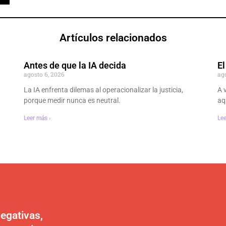
Artículos relacionados
Antes de que la IA decida
El
agosto 6, 2026
ag
La IA enfrenta dilemas al operacionalizar la justicia,
A 
porque medir nunca es neutral.
aq
Leer más ›
Lee
egativas,