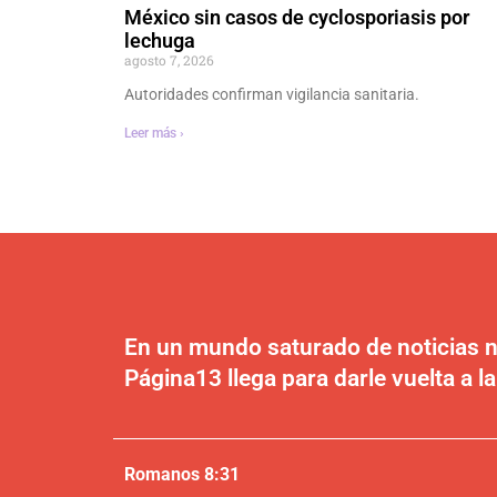
México sin casos de cyclosporiasis por
lechuga
agosto 7, 2026
Autoridades confirman vigilancia sanitaria.
Leer más ›
En un mundo saturado de noticias n
Página13 llega para darle vuelta a la
Romanos 8:31