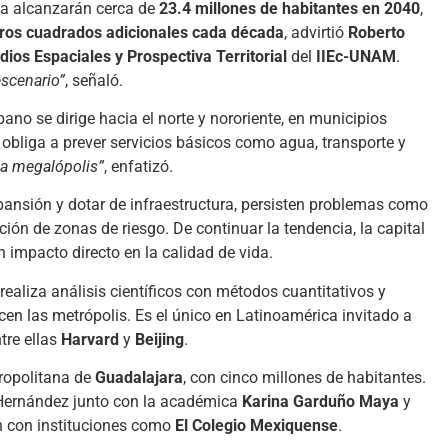
na alcanzarán cerca de
23.4 millones de habitantes en 2040
,
ros cuadrados adicionales cada década
, advirtió
Roberto
dios Espaciales y Prospectiva Territorial
del
IIEc-UNAM
.
escenario”
, señaló.
bano se dirige hacia el norte y nororiente, en municipios
e obliga a prever servicios básicos como agua, transporte y
a megalópolis”
, enfatizó.
ansión y dotar de infraestructura, persisten problemas como
ción de zonas de riesgo. De continuar la tendencia, la capital
 impacto directo en la calidad de vida.
realiza análisis científicos con métodos cuantitativos y
en las metrópolis. Es el único en Latinoamérica invitado a
tre ellas
Harvard
y
Beijing
.
tropolitana de
Guadalajara
, con cinco millones de habitantes.
Hernández junto con la académica
Karina Garduño Maya
y
n con instituciones como
El Colegio Mexiquense
.