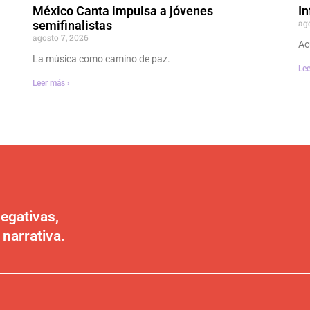
México Canta impulsa a jóvenes
In
ag
semifinalistas
agosto 7, 2026
Ac
La música como camino de paz.
Lee
Leer más ›
egativas,
 narrativa.