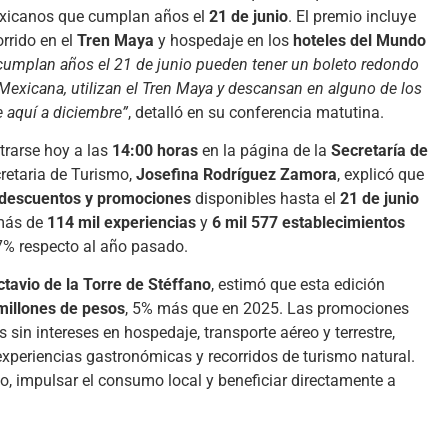
exicanos que cumplan años el
21 de junio
. El premio incluye
orrido en el
Tren Maya
y hospedaje en los
hoteles del Mundo
e cumplan años el 21 de junio pueden tener un boleto redondo
n Mexicana, utilizan el Tren Maya y descansan en alguno de los
 aquí a diciembre”
, detalló en su conferencia matutina.
strarse hoy a las
14:00 horas
en la página de la
Secretaría de
cretaria de Turismo,
Josefina Rodríguez Zamora
, explicó que
descuentos y promociones
disponibles hasta el
21 de junio
 más de
114 mil experiencias
y
6 mil 577 establecimientos
.7% respecto al año pasado.
ctavio de la Torre de Stéffano
, estimó que esta edición
millones de pesos
, 5% más que en 2025. Las promociones
s sin intereses en hospedaje, transporte aéreo y terrestre,
 experiencias gastronómicas y recorridos de turismo natural.
rno, impulsar el consumo local y beneficiar directamente a