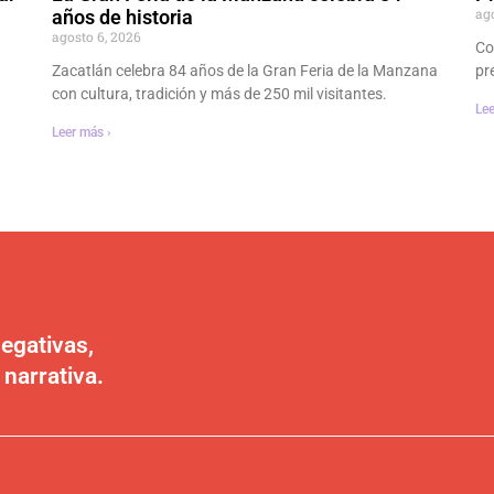
ag
años de historia
agosto 6, 2026
Co
Zacatlán celebra 84 años de la Gran Feria de la Manzana
pr
con cultura, tradición y más de 250 mil visitantes.
Lee
Leer más ›
egativas,
 narrativa.