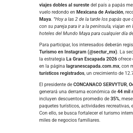
viajes dobles al sureste
del país a papás m
vuelo redondo en
Mexicana de Aviación
, rec
Maya
.
“Hoy a las 2 de la tarde los papás qu
con su pareja para ir a la península, viajan e
hoteles del Mundo Maya para cualquier día de
Para participar, los interesados deberán regi
Turismo en Instagram (@sectur_mx)
. La se
la estrategia
La Gran Escapada 2026
ofrece
en la página
lagranescapada.com.mx
, con
turísticos registrados
, un crecimiento de 12
El presidente de
CONCANACO SERVYTUR
,
O
generará una derrama económica de
44 mil 
incluyen descuentos promedio de
35%
, mese
paquetes turísticos, actividades recreativas,
Con ello, se busca fortalecer el turismo inte
miles de negocios familiares.