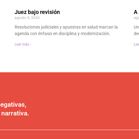
Juez bajo revisión
A 
agosto 6, 2026
ag
Resoluciones judiciales y apuestas en salud marcan la
Un
agenda con énfasis en disciplina y modernización.
dec
Leer más ›
Lee
egativas,
 narrativa.