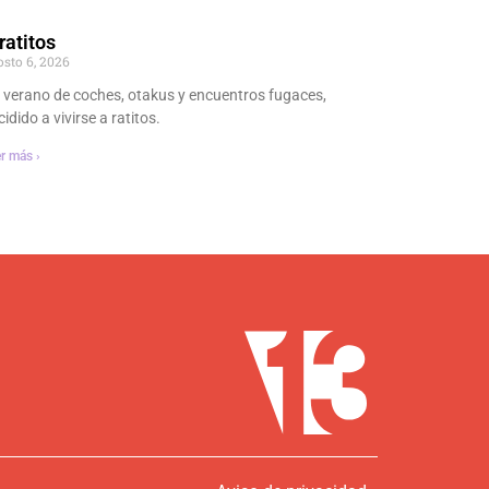
ratitos
osto 6, 2026
 verano de coches, otakus y encuentros fugaces,
idido a vivirse a ratitos.
r más ›