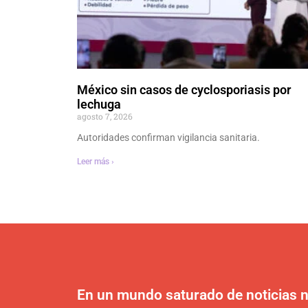
México sin casos de cyclosporiasis por
lechuga
agosto 7, 2026
Autoridades confirman vigilancia sanitaria.
Leer más ›
En un mundo saturado de noticias n