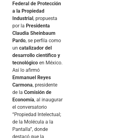
Federal de Protección
a la Propiedad
Industrial
, propuesta
por la
Presidenta
Claudia Sheinbaum
Pardo
, se perfila como
un
catalizador del
desarrollo científico y
tecnológico
en México.
Así lo afirmó
Emmanuel Reyes
Carmona
, presidente
de la
Comisión de
Economía
, al inaugurar
el conversatorio
“Propiedad Intelectual;
de la Molécula a la
Pantalla”, donde
destacó que la