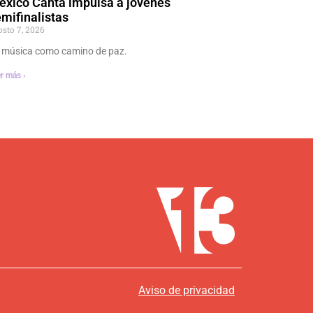
éxico Canta impulsa a jóvenes
mifinalistas
osto 7, 2026
 música como camino de paz.
r más ›
Aviso de privacidad