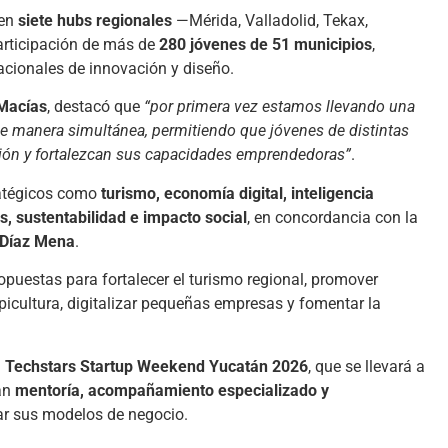
 en
siete hubs regionales
—Mérida, Valladolid, Tekax,
articipación de más de
280 jóvenes de 51 municipios
,
acionales de innovación y diseño.
 Macías
, destacó que
“por primera vez estamos llevando una
 de manera simultánea, permitiendo que jóvenes de distintas
ión y fortalezcan sus capacidades emprendedoras”
.
ratégicos como
turismo, economía digital, inteligencia
as, sustentabilidad e impacto social
, en concordancia con la
 Díaz Mena
.
ropuestas para fortalecer el turismo regional, promover
apicultura, digitalizar pequeñas empresas y fomentar la
l
Techstars Startup Weekend Yucatán 2026
, que se llevará a
rán
mentoría, acompañamiento especializado y
ar sus modelos de negocio.