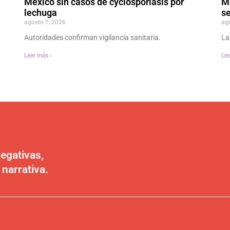
México sin casos de cyclosporiasis por
M
lechuga
se
agosto 7, 2026
ag
Autoridades confirman vigilancia sanitaria.
La
Leer más ›
Lee
egativas,
 narrativa.