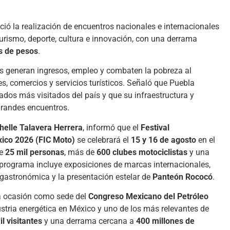
ió la realización de encuentros nacionales e internacionales
urismo, deporte, cultura e innovación, con una derrama
s de pesos
.
os generan ingresos, empleo y combaten la pobreza al
es, comercios y servicios turísticos. Señaló que Puebla
tados más visitados del país y que su infraestructura y
grandes encuentros.
helle Talavera Herrera
, informó que el
Festival
xico 2026 (FIC Moto)
se celebrará el
15 y 16 de agosto
en el
de
25 mil personas
, más de
600 clubes motociclistas
y una
l programa incluye exposiciones de marcas internacionales,
 gastronómica y la presentación estelar de
Panteón Rococó
.
a ocasión como sede del
Congreso Mexicano del Petróleo
ustria energética en México y uno de los más relevantes de
l visitantes
y una derrama cercana a
400 millones de