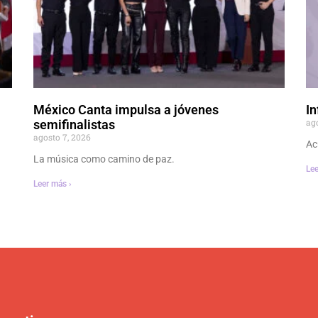
México Canta impulsa a jóvenes
In
ag
semifinalistas
agosto 7, 2026
Ac
La música como camino de paz.
Lee
Leer más ›