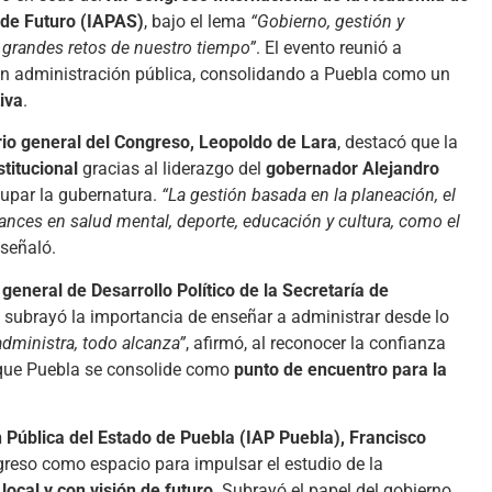
s de Futuro (IAPAS)
, bajo el lema
“Gobierno, gestión y
s grandes retos de nuestro tiempo”
. El evento reunió a
n administración pública, consolidando a Puebla como un
iva
.
rio general del Congreso, Leopoldo de Lara
, destacó que la
titucional
gracias al liderazgo del
gobernador Alejandro
cupar la gubernatura.
“La gestión basada en la planeación, el
ances en salud mental, deporte, educación y cultura, como el
 señaló.
 general de Desarrollo Político de la Secretaría de
, subrayó la importancia de enseñar a administrar desde lo
dministra, todo alcanza”
, afirmó, al reconocer la confianza
r que Puebla se consolide como
punto de encuentro para la
n Pública del Estado de Puebla (IAP Puebla), Francisco
ongreso como espacio para impulsar el estudio de la
 local y con visión de futuro
. Subrayó el papel del gobierno