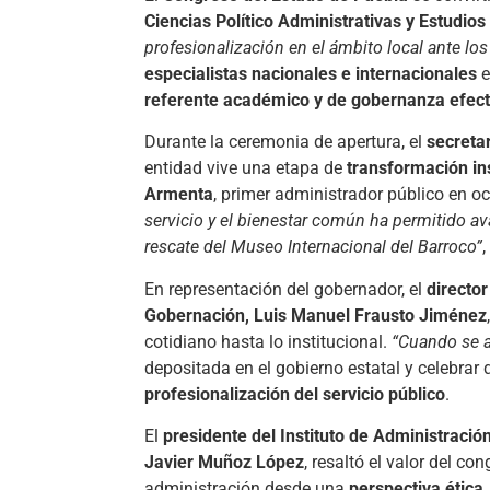
Ciencias Político Administrativas y Estudio
profesionalización en el ámbito local ante lo
especialistas nacionales e internacionales
e
referente académico y de gobernanza efect
Durante la ceremonia de apertura, el
secreta
entidad vive una etapa de
transformación ins
Armenta
, primer administrador público en o
servicio y el bienestar común ha permitido av
rescate del Museo Internacional del Barroco”
,
En representación del gobernador, el
director
Gobernación, Luis Manuel Frausto Jiménez
cotidiano hasta lo institucional.
“Cuando se a
depositada en el gobierno estatal y celebra
profesionalización del servicio público
.
El
presidente del Instituto de Administració
Javier Muñoz López
, resaltó el valor del c
administración desde una
perspectiva ética,