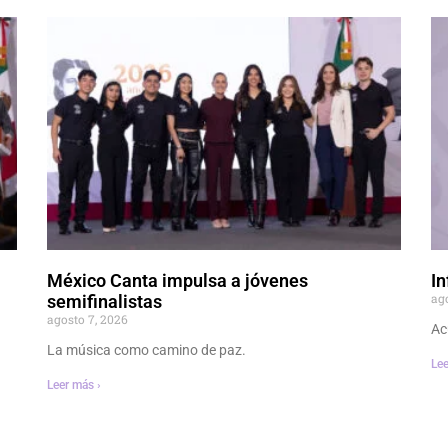
México Canta impulsa a jóvenes
In
ag
semifinalistas
agosto 7, 2026
Ac
La música como camino de paz.
Lee
Leer más ›