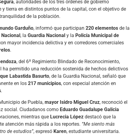
Segura
, autoridades de los tres órdenes de gobierno
 tierra en distintos puntos de la capital, con el objetivo de
tranquilidad de la población.
ymundo Garduño
, informó que participan
220 elementos
de la
 Nacional
, la
Guardia Nacional
y la
Policía Municipal de
on mayor incidencia delictiva y en corredores comerciales
elos
.
Mendoza
, del 6º Regimiento Blindado de Reconocimiento,
al ha permitido una reducción sostenida de hechos delictivos
ique Labastida Basurto
, de la Guardia Nacional, señaló que
anente en los
217 municipios
, con especial atención en
s
.
 Municipio de Puebla,
mayor Isidro Miguel Cruz
, reconoció el
 paz social. Ciudadanos como
Eduardo Guadalupe Galicia
oraciones, mientras que
Lucrecia López
destacó que la
ite atención más rápida a los reportes.
“Me siento más
tro de estudios”
, expresó
Karen
, estudiante universitaria.