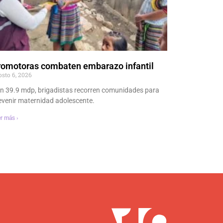
romotoras combaten embarazo infantil
osto 6, 2026
n 39.9 mdp, brigadistas recorren comunidades para
evenir maternidad adolescente.
r más ›