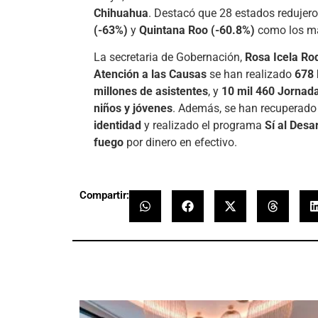
Chihuahua
. Destacó que 28 estados redujer
(-63%)
y
Quintana Roo (-60.8%)
como los má
La secretaria de Gobernación,
Rosa Icela Ro
Atención a las Causas
se han realizado
678 
millones de asistentes
, y
10 mil 460 Jornad
niños y jóvenes
. Además, se han recuperad
identidad
y realizado el programa
Sí al Desa
fuego
por dinero en efectivo.
Compartir: