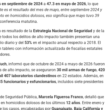
s en septiembre de 2024
a
47.3 en mayo de 2026
, lo que
te es el resultado del mes de mayo, entre septiembre 2024 y
nto en homicidios dolosos, eso significa que mayo tuvo 39
 conferencia matutina.
 es resultado de la
Estrategia Nacional de Seguridad
y de la
ue todos los delitos de alto impacto también presentan una
io diario y del
53%
en el impacto anual respecto a 2018. El
 tablero con información actualizada de fiscalías estatales
adores.
fuch
, informó que de octubre de 2024 a mayo de 2026 fueron
os de alto impacto, se aseguraron
30 mil armas de fuego
,
420
il 407 laboratorios clandestinos
en 22 estados. Además, en
85 funcionarios y exfuncionarios
, incluidos siete presidentes
 de Seguridad Pública,
Marcela Figueroa Franco
, detalló que
 en homicidios dolosos de los últimos
12 años
. Entre enero y
e los casos, encabezadas por
Guanajuato, Baja California y