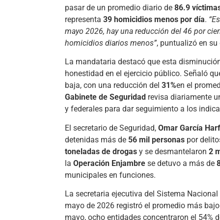
pasar de un promedio diario de
86.9 víctima
representa
39 homicidios menos por día
.
“Es
mayo 2026, hay una reducción del 46 por cie
homicidios diarios menos”
, puntualizó en su
La mandataria destacó que esta disminución
honestidad en el ejercicio público. Señaló q
baja, con una reducción del
31%
en el promed
Gabinete de Seguridad
revisa diariamente un
y federales para dar seguimiento a los indic
El secretario de Seguridad,
Omar García Har
detenidas más de
56 mil personas
por delit
toneladas de drogas
y se desmantelaron
2 m
la
Operación Enjambre
se detuvo a más de
municipales en funciones.
La secretaria ejecutiva del Sistema Nacional
mayo de 2026 registró el promedio más bajo
mayo, ocho entidades concentraron el 54% d