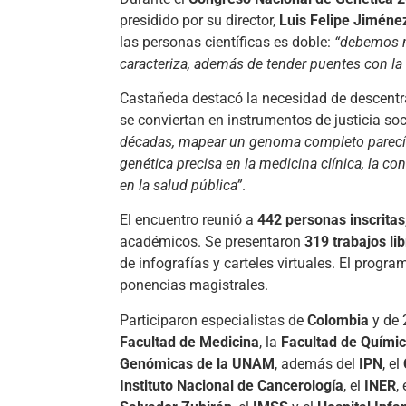
presidido por su director,
Luis Felipe Jiméne
las personas científicas es doble:
“debemos m
caracteriza, además de tender puentes con la
Castañeda destacó la necesidad de descentra
se conviertan en instrumentos de justicia so
décadas, mapear un genoma completo parecía u
genética precisa en la medicina clínica, la co
en la salud pública”
.
El encuentro reunió a
442 personas inscritas
académicos. Se presentaron
319 trabajos li
de infografías y carteles virtuales. El progr
ponencias magistrales.
Participaron especialistas de
Colombia
y de 
Facultad de Medicina
, la
Facultad de Quími
Genómicas de la UNAM
, además del
IPN
, el
Instituto Nacional de Cancerología
, el
INER
,