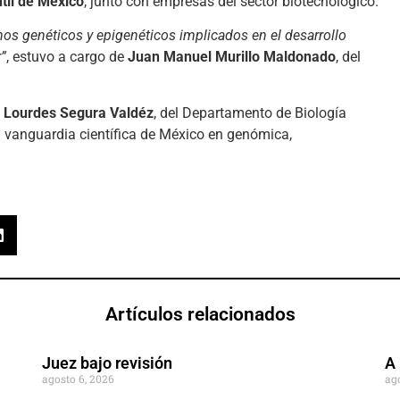
ntil de México
, junto con empresas del sector biotecnológico.
s genéticos y epigenéticos implicados en el desarrollo
”
, estuvo a cargo de
Juan Manuel Murillo Maldonado
, del
a
Lourdes Segura Valdéz
, del Departamento de Biología
la vanguardia científica de México en genómica,
Artículos relacionados
Juez bajo revisión
A 
agosto 6, 2026
ag