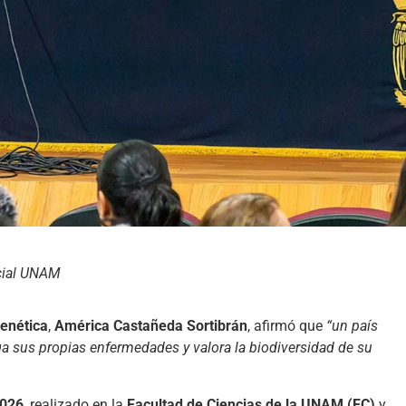
cial UNAM
enética
,
América Castañeda Sortibrán
, afirmó que
“un país
a sus propias enfermedades y valora la biodiversidad de su
2026
, realizado en la
Facultad de Ciencias de la UNAM (FC)
y