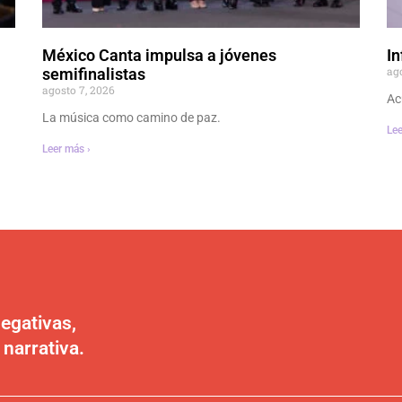
México Canta impulsa a jóvenes
In
ag
semifinalistas
agosto 7, 2026
Ac
La música como camino de paz.
Lee
Leer más ›
egativas,
 narrativa.