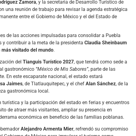
odríguez Zamora
, y la secretaria de Desarrollo Turístico de
ron una reunión de trabajo para revisar la agenda estratégica
rmanente entre el Gobierno de México y el del Estado de
ces de las acciones impulsadas para consolidar a Puebla
 y contribuir a la meta de la presidenta
Claudia Sheinbaum
s más visitado del mundo
.
ización del
Tianguis Turístico 2027
, que tendrá como sede a
ival gastronómico
“México de Mis Sabores”
, parte de las
. En este escaparate nacional, el estado estará
sa Jaimes
, de Tlatlauquitepec, y el chef
Alan Sánchez
, de la
eza gastronómica local.
turística y la participación del estado en ferias y encuentros
ito de atraer más visitantes, ampliar su presencia en
derrama económica en beneficio de las familias poblanas.
gobernador
Alejandro Armenta Mier
, refrendó su compromiso