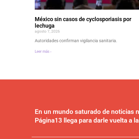
México sin casos de cyclosporiasis por
lechuga
agosto 7, 2026
Autoridades confirman vigilancia sanitaria.
Leer más ›
En un mundo saturado de noticias n
Página13 llega para darle vuelta a la