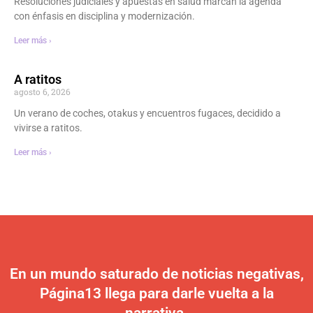
Resoluciones judiciales y apuestas en salud marcan la agenda
con énfasis en disciplina y modernización.
Leer más ›
A ratitos
agosto 6, 2026
Un verano de coches, otakus y encuentros fugaces, decidido a
vivirse a ratitos.
Leer más ›
En un mundo saturado de noticias negativas,
Página13 llega para darle vuelta a la
narrativa.