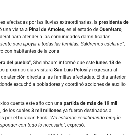
es afectadas por las lluvias extraordinarias, la
presidenta de
ó una visita a
Pinal de Amoles
, en el estado de
Querétaro
,
ederal para atender a las comunidades damnificadas.
ciente para apoyar a todas las familias. Saldremos adelante”
,
ro con habitantes de la zona.
ra del pueblo”
, Sheinbaum informó que este
lunes 13 de
 los próximos días visitará
San Luis Potosí
y regresará al
e atención directa a las familias afectadas. El día anterior,
 donde escuchó a pobladores y coordinó acciones de auxilio
éxico cuenta este año con una
partida de más de 19 mil
, de los cuales
3 mil millones
ya fueron destinados a
os por el huracán Erick.
“No estamos escatimando ningún
esponder con todo lo necesario”
, expresó.