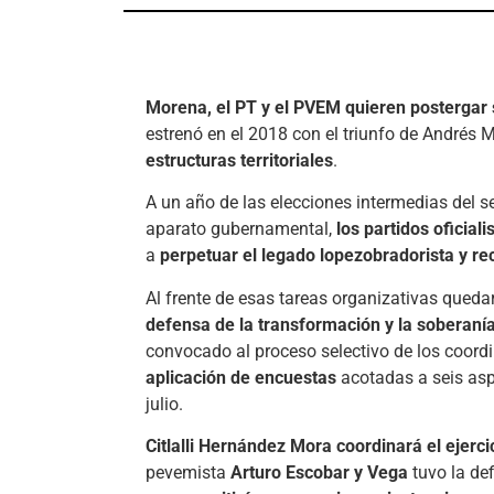
Morena, el PT y el PVEM quieren postergar s
estrenó en el 2018 con el triunfo de Andrés
estructuras territoriales
.
A un año de las elecciones intermedias del s
aparato gubernamental,
los partidos oficial
a
perpetuar el legado lopezobradorista y r
Al frente de esas tareas organizativas queda
defensa de la transformación y la soberaní
convocado al proceso selectivo de los coord
aplicación de encuestas
acotadas a seis asp
julio.
Citlalli Hernández Mora coordinará el ejerci
pevemista
Arturo Escobar y Vega
tuvo la de