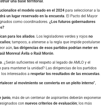
truir una base territorial
.
tucionalice el modelo usado en el 2024
para seleccionar a la
drá un lugar reservado en la encuesta
. El Pacto del Mayor
signados como coordinadores.
¿Los futuros gobernadores
os?
can para los aliados
. Los legisladores verdes y rojos
no
scaños
; tampoco, a atenerse a la regla que impide postularse
Peor aún,
las dirigencias de esos partidos podrían meter en
aúl Monreal Ávila o Raúl Morón
.
jo
. ¿Serán suficientes el respeto al legado de AMLO y el
 para mantener la unidad? Las dirigencias de los partidos
a los interesados a
respetar los resultados de las encuestas
.
alecer al movimiento se convierta en un pleito interno”
,
e junio
, más de un centenar de aspirantes deberán exponerse
 designados con
nuevos criterios de evaluación
; los más