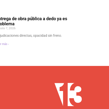
trega de obra pública a dedo ya es
roblema
osto 7, 2026
judicaciones directas, opacidad sin freno.
r más ›