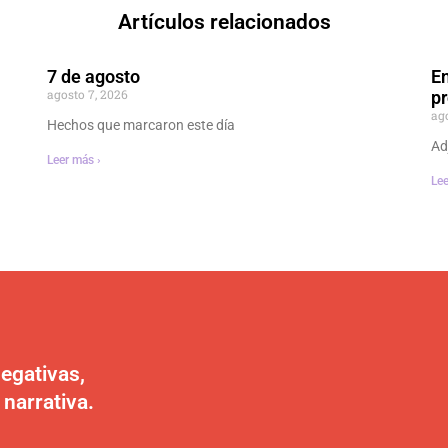
Artículos relacionados
7 de agosto
En
agosto 7, 2026
p
ag
Hechos que marcaron este día
Ad
Leer más ›
Lee
egativas,
 narrativa.