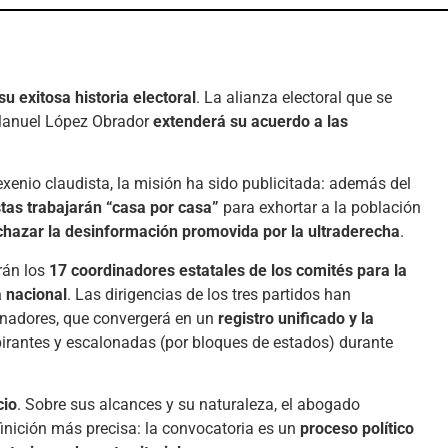
u exitosa historia electoral
. La alianza electoral que se
 Manuel López Obrador
extenderá su acuerdo a las
exenio claudista, la misión ha sido publicitada: además del
istas trabajarán “casa por casa”
para exhortar a la población
echazar la desinformación promovida por la ultraderecha
.
rán los
17 coordinadores estatales de los comités para la
a nacional
. Las dirigencias de los tres partidos han
inadores, que convergerá en un
registro unificado y la
irantes y escalonadas (por bloques de estados) durante
cio
. Sobre sus alcances y su naturaleza, el abogado
finición más precisa: la convocatoria es un
proceso político