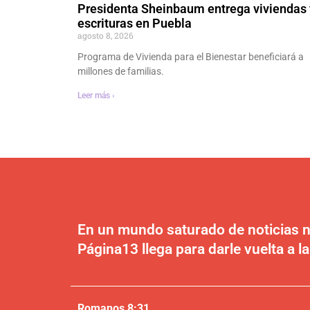
Presidenta Sheinbaum entrega viviendas 
escrituras en Puebla
agosto 8, 2026
Programa de Vivienda para el Bienestar beneficiará a
millones de familias.
Leer más ›
En un mundo saturado de noticias n
Página13 llega para darle vuelta a la
Romanos 8:31