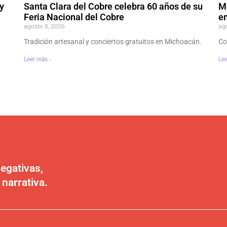
y
Santa Clara del Cobre celebra 60 años de su
M
Feria Nacional del Cobre
en
agosto 8, 2026
ag
Tradición artesanal y conciertos gratuitos en Michoacán.
Co
Leer más ›
Lee
egativas,
 narrativa.