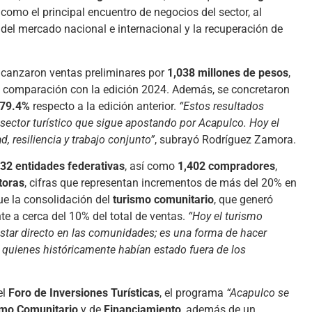
como el principal encuentro de negocios del sector, al
a del mercado nacional e internacional y la recuperación de
alcanzaron ventas preliminares por
1,038 millones de pesos
,
 comparación con la edición 2024. Además, se concretaron
79.4%
respecto a la edición anterior.
“Estos resultados
 sector turístico que sigue apostando por Acapulco. Hoy el
, resiliencia y trabajo conjunto”
, subrayó Rodríguez Zamora.
32 entidades federativas
, así como
1,402 compradores
,
toras
, cifras que representan incrementos de más del 20% en
ue la consolidación del
turismo comunitario
, que generó
nte a cerca del 10% del total de ventas.
“Hoy el turismo
star directo en las comunidades; es una forma de hacer
a quienes históricamente habían estado fuera de los
el
Foro de Inversiones Turísticas
, el programa
“Acapulco se
smo Comunitario
y de
Financiamiento
, además de un