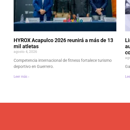
HYROX Acapulco 2026 reunirá a más de 13
Li
mil atletas
au
agosto 4, 2026
co
ag
Competencia internacional de fitness fortalece turismo
deportivo en Guerrero.
Ga
Leer más ›
Lee