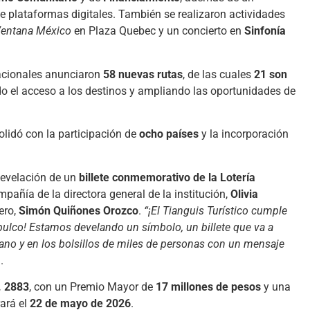
e plataformas digitales. También se realizaron actividades
entana México
en Plaza Quebec y un concierto en
Sinfonía
nacionales anunciaron
58 nuevas rutas
, de las cuales
21 son
ndo el acceso a los destinos y ampliando las oportunidades de
olidó con la participación de
ocho países
y la incorporación
 develación de un
billete conmemorativo de la Lotería
pañía de la directora general de la institución,
Olivia
ero,
Simón Quiñones Orozco
.
“¡El Tianguis Turístico cumple
pulco! Estamos develando un símbolo, un billete que va a
mano y en los bolsillos de miles de personas con un mensaje
.
. 2883
, con un Premio Mayor de
17 millones de pesos
y una
rará el
22 de mayo de 2026
.