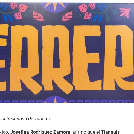
al Secretaría de Turismo
xico,
Josefina Rodríguez Zamora
, afirmó que el
Tianguis