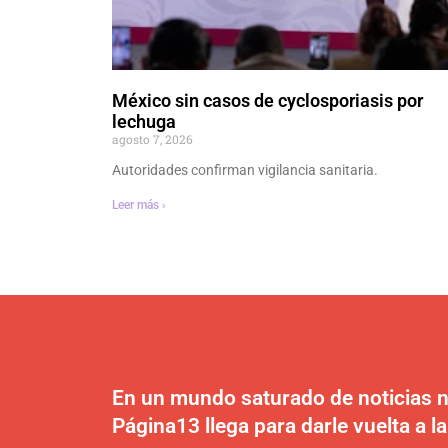
México sin casos de cyclosporiasis por
lechuga
agosto 7, 2026
Autoridades confirman vigilancia sanitaria.
Leer más ›
En un mundo saturado de noticias n
Página13 llega para darle vuelta a la