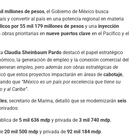
il millones de pesos
, el Gobierno de México busca
aís y convertir al país en una potencia regional en materia
licos por 55 mil 179 millones de pesos
y una
inyección
a obras prioritarias en
nueve puertos clave
en el Pacífico y el
ta
Claudia Sheinbaum Pardo
destacó el papel estratégico
onómico, la generación de empleo y la conexión comercial del
generan empleo, pero además son obras estratégicas de
icó que estos proyectos impactarán en áreas de
cabotaje
,
erando que
“México es un país por excelencia que tiene su
o y al Caribe”
.
les
, secretario de Marina, detalló que se modernizarán
seis
privados:
ública de
5 mil 636 mdp
y privada de
3 mil 740 mdp
.
 de
20 mil 500 mdp
y privada de
92 mil 184 mdp
.