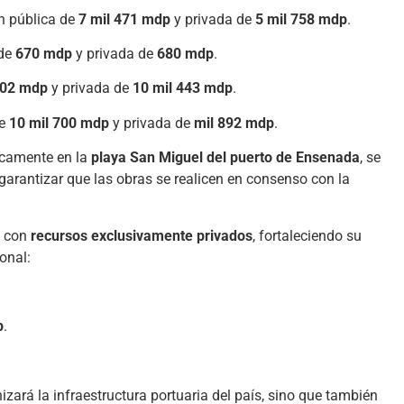
ón pública de
7 mil 471 mdp
y privada de
5 mil 758 mdp
.
 de
670 mdp
y privada de
680 mdp
.
202 mdp
y privada de
10 mil 443 mdp
.
de
10 mil 700 mdp
y privada de
mil 892 mdp
.
ficamente en la
playa San Miguel del puerto de Ensenada
, se
garantizar que las obras se realicen en consenso con la
s con
recursos exclusivamente privados
, fortaleciendo su
onal:
p
.
zará la infraestructura portuaria del país, sino que también