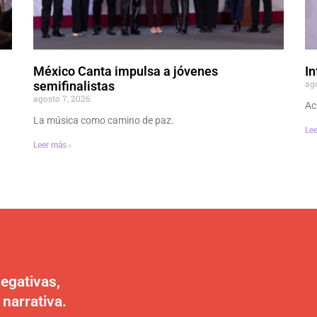
México Canta impulsa a jóvenes
In
ag
semifinalistas
agosto 7, 2026
Ac
La música como camino de paz.
Lee
Leer más ›
egativas,
 narrativa.