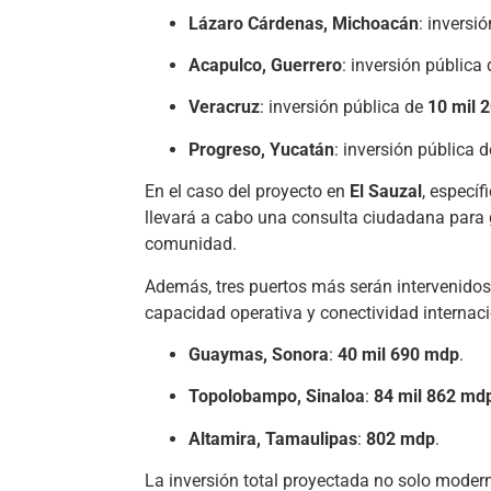
Lázaro Cárdenas, Michoacán
: inversi
Acapulco, Guerrero
: inversión pública
Veracruz
: inversión pública de
10 mil 
Progreso, Yucatán
: inversión pública 
En el caso del proyecto en
El Sauzal
, especí
llevará a cabo una consulta ciudadana para 
comunidad.
Además, tres puertos más serán intervenido
capacidad operativa y conectividad internaci
Guaymas, Sonora
:
40 mil 690 mdp
.
Topolobampo, Sinaloa
:
84 mil 862 md
Altamira, Tamaulipas
:
802 mdp
.
La inversión total proyectada no solo moderni