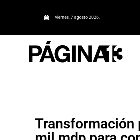
viernes, 7 agosto 2026.
Transformación p
mil mdp para co