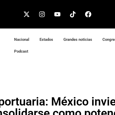
Nacional
Estados
Grandes noticias
Congre
Podcast
ortuaria: México invi
nsolidarse como poten