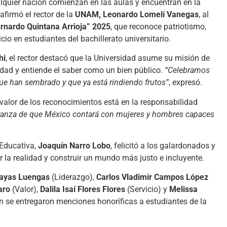
quier nación comienzan en las aulas y encuentran en la
firmó el rector de la
UNAM, Leonardo Lomelí Vanegas
, al
ernardo Quintana Arrioja” 2025
, que reconoce patriotismo,
cio en estudiantes del bachillerato universitario.
hi
, el rector destacó que la Universidad asume su misión de
lidad y entiende el saber como un bien público.
“Celebramos
que han sembrado y que ya está rindiendo frutos”
, expresó.
alor de los reconocimientos está en la responsabilidad
eranza de que México contará con mujeres y hombres capaces
 Educativa,
Joaquín Narro Lobo
, felicitó a los galardonados y
 la realidad y construir un mundo más justo e incluyente.
Zayas Luengas
(Liderazgo),
Carlos Vladimir Campos López
aro
(Valor),
Dalila Isaí Flores Flores
(Servicio) y
Melissa
n se entregaron menciones honoríficas a estudiantes de la