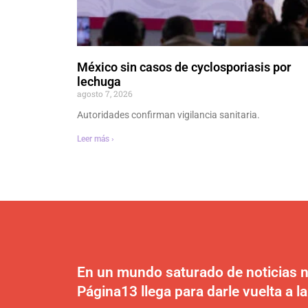
México sin casos de cyclosporiasis por
lechuga
agosto 7, 2026
Autoridades confirman vigilancia sanitaria.
Leer más ›
En un mundo saturado de noticias n
Página13 llega para darle vuelta a la