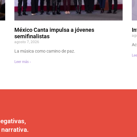
México Canta impulsa a jóvenes
In
ag
semifinalistas
agosto 7, 2026
Ac
La música como camino de paz.
Lee
Leer más ›
egativas,
 narrativa.