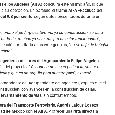
 Felipe Ángeles (AIFA)
concluirá este mismo año, lo que
 a su operación. En paralelo, el
tramo AIFA–Pachuca
del
del 9.3 por ciento
, según datos presentados durante un
cional Felipe Ángeles termina ya su construcción, su obra
 periodo de pruebas ya para que pueda estar funcionando”
,
atención prioritaria a las emergencias,
“no se deja de trabajar
nteado”
.
ingenieros militares del Agrupamiento Felipe Ángeles
,
ón del proyecto.
“Ya conocemos su experiencia, su buen
ería y que es un orgullo para nuestro país”
, expresó.
 comandante del Agrupamiento de Ingenieros, explicó que el
onstrucción
, con avances en la
construcción de cajas,
y levantamiento de vías
, sin contratiempos.
ora del Transporte Ferroviario
,
Andrés Lajous Loaeza
,
dad de México con el AIFA
, y ofrecer una
ruta directa a