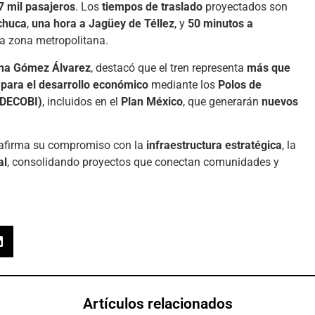
 mil pasajeros
. Los
tiempos de traslado
proyectados son
chuca
,
una hora a Jagüey de Téllez
, y
50 minutos a
a zona metropolitana.
ina Gómez Álvarez
, destacó que el tren representa
más que
 para el desarrollo económico
mediante los
Polos de
ODECOBI)
, incluidos en el
Plan México
, que generarán
nuevos
eafirma su compromiso con la
infraestructura estratégica
, la
al
, consolidando proyectos que conectan comunidades y
Artículos relacionados