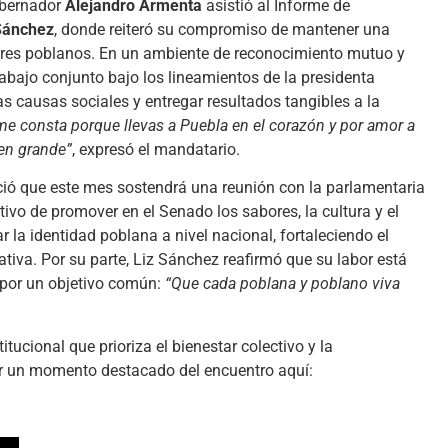
gobernador
Alejandro Armenta
asistió al Informe de
Sánchez
, donde reiteró su compromiso de mantener una
dores poblanos. En un ambiente de reconocimiento mutuo y
abajo conjunto bajo los lineamientos de la presidenta
s causas sociales y entregar resultados tangibles a la
 me consta porque llevas a Puebla en el corazón y por amor a
en grande”
, expresó el mandatario.
ció que este mes sostendrá una reunión con la parlamentaria
etivo de promover en el Senado los sabores, la cultura y el
r la identidad poblana a nivel nacional, fortaleciendo el
slativa. Por su parte, Liz Sánchez reafirmó que su labor está
 por un objetivo común:
“Que cada poblana y poblano viva
tucional que prioriza el bienestar colectivo y la
ver un momento destacado del encuentro aquí: