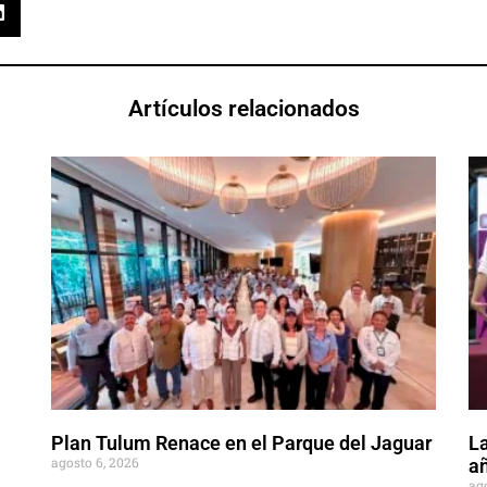
Artículos relacionados
Plan Tulum Renace en el Parque del Jaguar
La
agosto 6, 2026
añ
ag