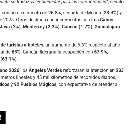
isita se traduzca en bienestar para las comunidades”
, señaló.
, con un crecimiento de
26.8%
, seguida de Mérida (
23.4%
) y
de 2025. Otros destinos con incrementos son
Los Cabos
 Maya (3%)
,
Monterrey (2.3%)
,
Cancún (1.7%)
,
Guadalajara
de turistas a hoteles
, un aumento de 5.6% respecto al año
nal de
65%
. Cancún lideraría la ocupación con
67.9%
,
 (
63.1%
).
rano 2026
, los
Ángeles Verdes
reforzarán la atención en
233
ómetros lineales y 45 mil kilómetros de recorridos diarios,
ticos
y
92 Pueblos Mágicos
, con expectativa de atender a