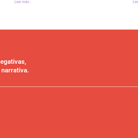
Leer más ›
Lee
egativas,
 narrativa.