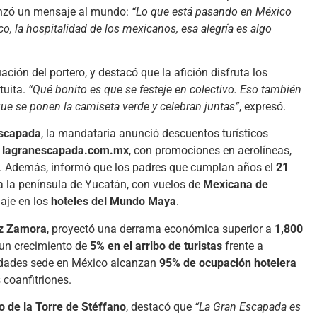
anzó un mensaje al mundo:
“Lo que está pasando en México
, la hospitalidad de los mexicanos, esa alegría es algo
uación del portero, y destacó que la afición disfruta los
tuita.
“Qué bonito es que se festeje en colectivo. Eso también
ue se ponen la camiseta verde y celebran juntas”
, expresó.
Escapada
, la mandataria anunció descuentos turísticos
a
lagranescapada.com.mx
, con promociones en aerolíneas,
rte. Además, informó que los padres que cumplan años el
21
a la península de Yucatán, con vuelos de
Mexicana de
aje en los
hoteles del Mundo Maya
.
ez Zamora
, proyectó una derrama económica superior a
1,800
 un crecimiento de
5% en el arribo de turistas
frente a
udades sede en México alcanzan
95% de ocupación hotelera
 coanfitriones.
o de la Torre de Stéffano
, destacó que
“La Gran Escapada es