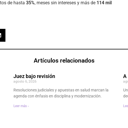
ntos de hasta
35%
, meses sin intereses y más de
114 mil
Artículos relacionados
Juez bajo revisión
A 
agosto 6, 2026
ag
Resoluciones judiciales y apuestas en salud marcan la
Un
agenda con énfasis en disciplina y modernización.
dec
Leer más ›
Lee