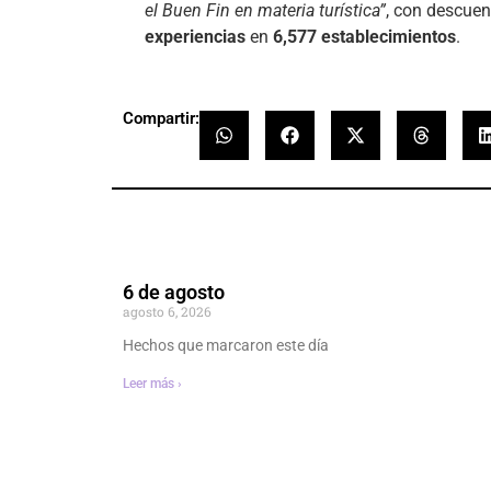
el Buen Fin en materia turística”
, con descue
experiencias
en
6,577 establecimientos
.
Compartir:
6 de agosto
agosto 6, 2026
Hechos que marcaron este día
Leer más ›