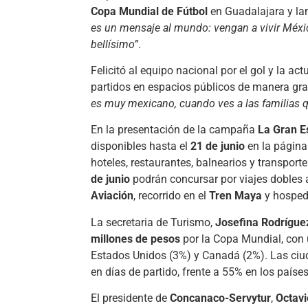
Copa Mundial de Fútbol
en Guadalajara y l
es un mensaje al mundo: vengan a vivir México
bellísimo”
.
Felicitó al equipo nacional por el gol y la act
partidos en espacios públicos de manera gra
es muy mexicano, cuando ves a las familias q
En la presentación de la campaña
La Gran 
disponibles hasta el
21 de junio
en la págin
hoteles, restaurantes, balnearios y transpo
de junio
podrán concursar por viajes dobles 
Aviación
, recorrido en el
Tren Maya
y hosped
La secretaria de Turismo,
Josefina Rodrígu
millones de pesos
por la Copa Mundial, con
Estados Unidos (3%) y Canadá (2%). Las ci
en días de partido, frente a 55% en los países
El presidente de
Concanaco-Servytur
,
Octavi