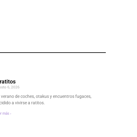
ratitos
osto 6, 2026
 verano de coches, otakus y encuentros fugaces,
idido a vivirse a ratitos.
r más ›