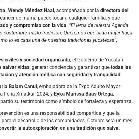
Mtra. Wendy Méndez Naal
, acompañada por la
directora del
l cáncer de mama puede tocar a cualquier familia, y que
dado y compromiso con la vida
.
“El lema de nuestra Agenda
zlo costumbre, hazlo tradición. Queremos que cada mujer haga
como lo es cada una de nuestras tradiciones yucatecas”
,
es civiles y sociedad organizada
, el Gobierno de Yucatán
ca
salvar vidas
, generar conciencia y garantizar que
todas las
tación y atención médica con seguridad y tranquilidad
.
aria Balam Canul
, embajadora de la Expo Adulto Mayor
la Feria Xmatkuil 2024; y
Eyka Marissa Baas Ortega
,
partió su testimonio como símbolo de fortaleza y esperanza.
prevención es una responsabilidad compartida y que la
l para el desarrollo de las comunidades. Octubre será un mes
onvertir la autoexploración en una tradición que salva.