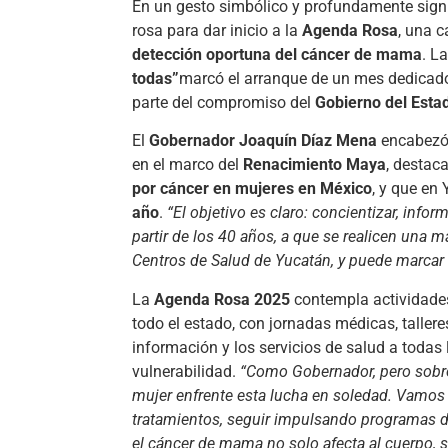
En un gesto simbólico y profundamente signi
rosa para dar inicio a la
Agenda Rosa
, una 
detección oportuna del cáncer de mama
. L
todas”
marcó el arranque de un mes dedicad
parte del compromiso del
Gobierno del Esta
El
Gobernador Joaquín Díaz Mena
encabezó 
en el marco del
Renacimiento Maya
, destac
por cáncer en mujeres en México
, y que en
año
.
“El objetivo es claro: concientizar, inform
partir de los 40 años, a que se realicen una m
Centros de Salud de Yucatán, y puede marcar la
La
Agenda Rosa 2025
contempla actividade
todo el estado, con jornadas médicas, taller
información y los servicios de salud a todas
vulnerabilidad.
“Como Gobernador, pero sob
mujer enfrente esta lucha en soledad. Vamos a
tratamientos, seguir impulsando programas
el cáncer de mama no solo afecta al cuerpo, 