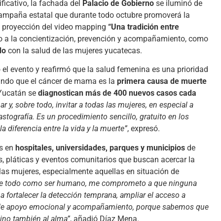
ficativo, la fachada del
Palacio de Gobierno
se iluminó de
campaña estatal que durante todo octubre promoverá la
a proyección del video mapping
“Una tradición entre
o a la concientización, prevención y acompañamiento, como
do
con la salud de las mujeres yucatecas.
el evento y reafirmó que la salud femenina es una prioridad
ando que el cáncer de mama es la
primera causa de muerte
 Yucatán se
diagnostican más de 400 nuevos casos cada
ar y, sobre todo, invitar a todas las mujeres, en especial a
astografía. Es un procedimiento sencillo, gratuito en los
 diferencia entre la vida y la muerte”
, expresó.
s en
hospitales, universidades, parques y municipios
de
es, pláticas y eventos comunitarios que buscan acercar la
 las mujeres, especialmente aquellas en situación de
re todo como ser humano, me comprometo a que ninguna
 fortalecer la detección temprana, ampliar el acceso a
 de apoyo emocional y acompañamiento, porque sabemos que
sino también al alma”
, añadió Díaz Mena.