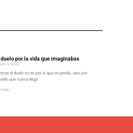
 duelo por la vida que imaginabas
osto 6, 2026
veces el duelo no es por lo que se perdió, sino por
uello que nunca llegó.
r más ›