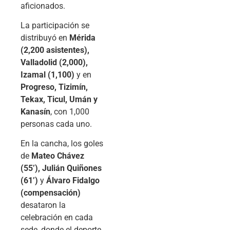
aficionados.
La participación se
distribuyó en
Mérida
(2,200 asistentes),
Valladolid (2,000),
Izamal (1,100)
y en
Progreso, Tizimín,
Tekax, Ticul, Umán y
Kanasín
, con 1,000
personas cada uno.
En la cancha, los goles
de
Mateo Chávez
(55’), Julián Quiñones
(61’)
y
Álvaro Fidalgo
(compensación)
desataron la
celebración en cada
sede, donde el deporte