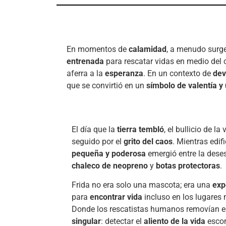
En momentos de
calamidad
, a menudo sur
entrenada
para rescatar vidas en medio del 
aferra a la
esperanza
. En un contexto de
dev
que se convirtió en un
símbolo de valentía y
El día que la
tierra tembló
, el bullicio de l
seguido por el
grito del caos
. Mientras edif
pequeña y poderosa
emergió entre la dese
chaleco de neopreno
y
botas protectoras
.
Frida no era solo una mascota; era una
exp
para
encontrar vida
incluso en los lugare
Donde los rescatistas humanos removían e
singular
: detectar el
aliento de la vida
escon