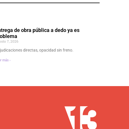
trega de obra pública a dedo ya es
roblema
osto 7, 2026
judicaciones directas, opacidad sin freno.
r más ›