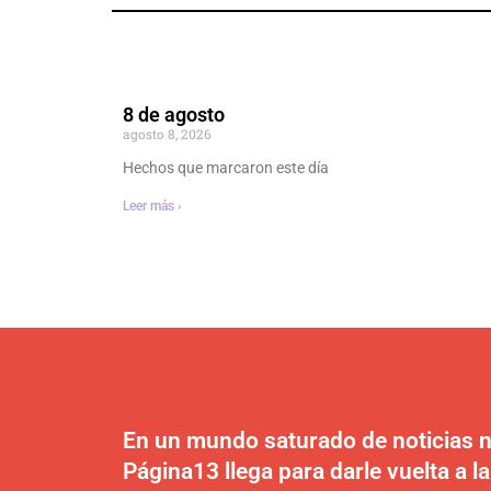
8 de agosto
agosto 8, 2026
Hechos que marcaron este día
Leer más ›
En un mundo saturado de noticias n
Página13 llega para darle vuelta a la