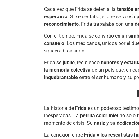
Cada vez que Frida se detenía, la
tensión e
esperanza
. Si se sentaba, el aire se volvía
reconocimiento
, Frida trabajaba con una
d
Con el tiempo, Frida se convirtió en un
símb
consuelo
. Los mexicanos, unidos por el du
siguiera buscando.
Frida se
jubiló
, recibiendo
honores y estatu
la memoria colectiva
de un país que, en c
inquebrantable
entre el ser humano y su prot
La historia de
Frida
es un poderoso testimo
inesperadas. La
perrita color miel
no solo
momento de crisis. Su
nariz
y su
dedicació
La conexión entre
Frida y los rescatistas 