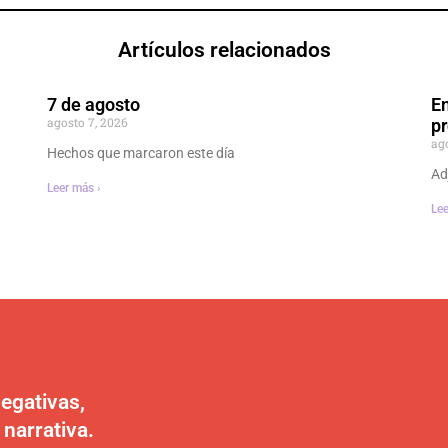
Artículos relacionados
7 de agosto
En
agosto 7, 2026
p
ag
Hechos que marcaron este día
Ad
Leer más ›
Lee
egativas,
 narrativa.