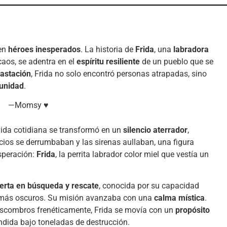
gen
héroes inesperados
. La historia de
Frida
, una
labradora
caos, se adentra en el
espíritu resiliente
de un pueblo que se
astación
, Frida no solo encontró personas atrapadas, sino
 unidad
.
—Momsy ♥
a vida cotidiana se transformó en un
silencio aterrador
,
icios se derrumbaban y las sirenas aullaban, una figura
speración:
Frida
, la perrita labrador color miel que vestía un
erta en búsqueda y rescate
, conocida por su capacidad
s más oscuros. Su misión avanzaba con una
calma mística
.
scombros frenéticamente, Frida se movía con un
propósito
dida bajo toneladas de destrucción.