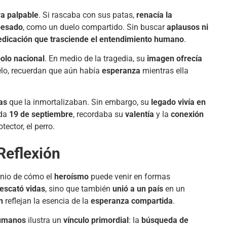
ra palpable
. Si rascaba con sus patas,
renacía la
pesado
, como un duelo compartido. Sin buscar
aplausos ni
edicación que trasciende el entendimiento humano
.
olo nacional
. En medio de la tragedia, su
imagen ofrecía
elo, recuerdan que aún había
esperanza
mientras ella
as
que la inmortalizaban. Sin embargo, su
legado vivía en
ada
19 de septiembre
, recordaba su
valentía
y la
conexión
ector, el perro.
Reflexión
nio de cómo el
heroísmo
puede venir en formas
rescató vidas
, sino que también
unió a un país
en un
n
reflejan la esencia de la
esperanza compartida
.
humanos
ilustra un
vínculo primordial
: la
búsqueda de