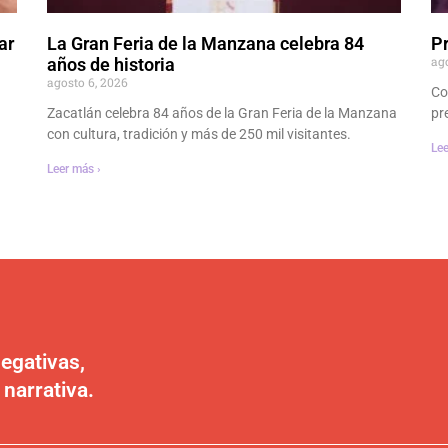
ar
La Gran Feria de la Manzana celebra 84
P
ag
años de historia
agosto 6, 2026
Co
Zacatlán celebra 84 años de la Gran Feria de la Manzana
pr
con cultura, tradición y más de 250 mil visitantes.
Lee
Leer más ›
egativas,
 narrativa.