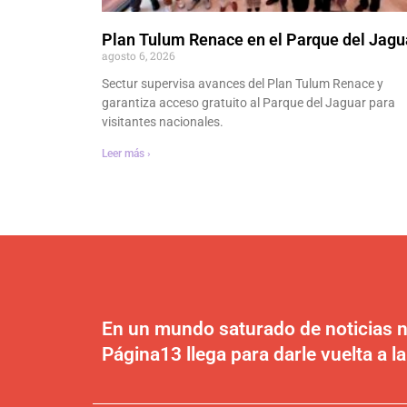
Plan Tulum Renace en el Parque del Jagu
agosto 6, 2026
Sectur supervisa avances del Plan Tulum Renace y
garantiza acceso gratuito al Parque del Jaguar para
visitantes nacionales.
Leer más ›
En un mundo saturado de noticias n
Página13 llega para darle vuelta a la