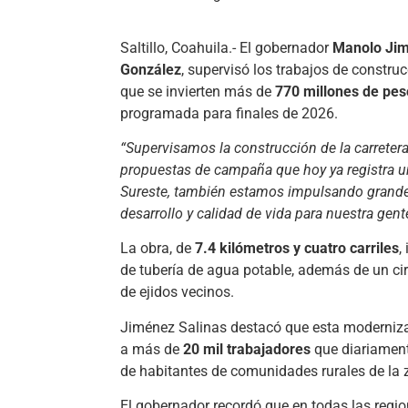
Saltillo, Coahuila.- El gobernador
Manolo Jim
González
, supervisó los trabajos de constru
que se invierten más de
770 millones de pes
programada para finales de 2026.
“Supervisamos la construcción de la carretera
propuestas de campaña que hoy ya registra un
Sureste, también estamos impulsando grandes
desarrollo y calidad de vida para nuestra gent
La obra, de
7.4 kilómetros y cuatro carriles
,
de tubería de agua potable, además de un circ
de ejidos vecinos.
Jiménez Salinas destacó que esta moderniz
a más de
20 mil trabajadores
que diariament
de habitantes de comunidades rurales de la 
El gobernador recordó que en todas las regi