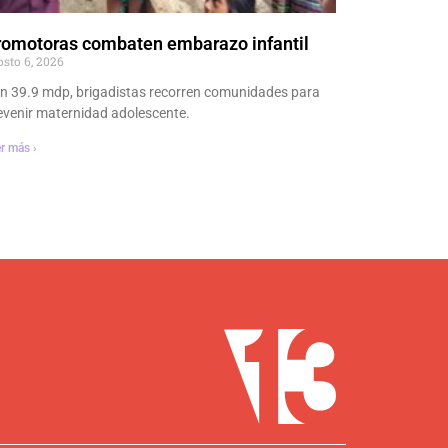
romotoras combaten embarazo infantil
osto 6, 2026
n 39.9 mdp, brigadistas recorren comunidades para
evenir maternidad adolescente.
r más ›