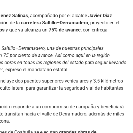
énez Salinas
, acompañado por el alcalde
Javier Díaz
cción de la
carretera Saltillo–Derramadero
, proyecto en el
os
y que ya alcanza un
75% de avance
, con entrega
 Saltillo–Derramadero, una de nuestras principales
 75 por ciento de avance. Así como aquí en la región
 obras en todas las regiones del estado para seguir llevando
e”
, expresó el mandatario estatal.
 incluye dos puentes superiores vehiculares y 3.5 kilómetros
uito lateral para garantizar la seguridad vial de habitantes
ación responde a un compromiso de campaña y beneficiará
e transitan hacia el valle de Derramadero, además de miles
zona.
ones de Coahuila se ejecutan
grandes obras de