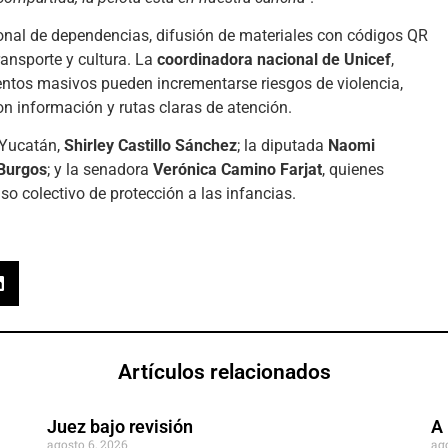
sonal de dependencias, difusión de materiales con códigos QR
ansporte y cultura. La
coordinadora nacional de Unicef
,
ventos masivos pueden incrementarse riesgos de violencia,
on información y rutas claras de atención.
F Yucatán,
Shirley Castillo Sánchez
; la diputada
Naomi
Burgos
; y la senadora
Verónica Camino Farjat
, quienes
o colectivo de protección a las infancias.
Artículos relacionados
Juez bajo revisión
A 
agosto 6, 2026
ag