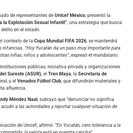
ado de representantes de
Unicef México
, presentó la
 la Explotación Sexual Infantil”
, una estrategia que busca
e delito en el estado.
el contexto de la
Copa Mundial FIFA 2026
, se mantendrá
s infancias.
“Hoy Yucatán da un paso muy importante para
tras niñas, niños y adolescentes”
, expresó el mandatario.
nstituciones públicas, iniciativa privada y organizaciones
 del Sureste (ASUR)
, el
Tren Maya
, la
Secretaría de
eral, y el
Venados Fútbol Club
, que difundirán materiales y
ta afluencia.
ndy Méndez Naal
, subrayó que
“denunciar no significa
acudir a las autoridades y reportar cualquier situación de
nicación de Unicef, afirmó:
“En Yucatán, cero tolerancia a la
 compartida; la pelota está en nuestra cancha”
.