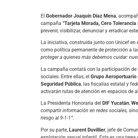
El
Gobernador Joaquín Díaz Mena
, acompañ
campaña
“Tarjeta Morada, Cero Tolerancia a
prevenir, visibilizar, denunciar y erradicar est
La iniciativa, construida junto con Unicef en 
como política permanente de protección a la
proteger a quienes más debemos cuidar: nues
La campaña contará con la participación de i
sociales. Entre ellas, el
Grupo Aeroportuario
Seguridad Pública
, las fiscalías estatal y fed
activarán rutas de atención en espacios de al
La Presidenta Honoraria del
DIF Yucatán
,
We
compartir información en redes sociales, sino 
riesgo al 9-1-1”
.
Por su parte,
Laurent Duvillier
, jefe de Comu
explotación sexual infantil. Esta es una tarea