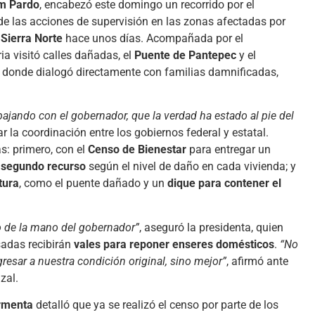
um Pardo
, encabezó este domingo un recorrido por el
de las acciones de supervisión en las zonas afectadas por
a
Sierra Norte
hace unos días. Acompañada por el
ia visitó calles dañadas, el
Puente de Pantepec
y el
, donde dialogó directamente con familias damnificadas,
jando con el gobernador, que la verdad ha estado al pie del
 la coordinación entre los gobiernos federal y estatal.
s: primero, con el
Censo de Bienestar
para entregar un
n
segundo recurso
según el nivel de daño en cada vivienda; y
tura
, como el puente dañado y un
dique para contener el
 de la mano del gobernador”
, aseguró la presidenta, quien
sadas recibirán
vales para reponer enseres domésticos
.
“No
resar a nuestra condición original, sino mejor”
, afirmó ante
zal.
rmenta
detalló que ya se realizó el censo por parte de los