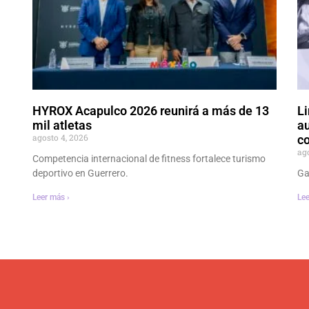
HYROX Acapulco 2026 reunirá a más de 13
Li
mil atletas
au
agosto 4, 2026
co
ag
Competencia internacional de fitness fortalece turismo
deportivo en Guerrero.
Ga
Leer más ›
Lee