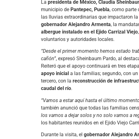
La
presidenta de México, Claudia Sheinba
municipio de
Pantepec, Puebla
, como parte 
las lluvias extraordinarias que impactaron l
gobernador Alejandro Armenta
, la mandatar
albergue instalado en el Ejido Carrizal Viejo
voluntarios y autoridades locales.
“Desde el primer momento hemos estado traba
cañón”
, expresó Sheinbaum Pardo, al destacar
Reiteró que el apoyo continuará en tres etapa
apoyo inicial
a las familias; segundo, con u
tercero, con la
reconstrucción de infraestruc
caudal del río
.
“Vamos a estar aquí hasta el último momento
también anunció que todas las familias cen
los vamos a dejar solos y no solo vamos a reg
los habitantes reunidos en el Ejido Viejo Carri
Durante la visita, el
gobernador Alejandro A