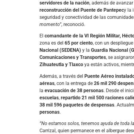
servidores de la nación
, además de avanzar
reconstrucción del Puente de Pantepec
y la 
seguridad y conectividad de las comunidade
momento”
, reconoció.
El
comandante de la VI Región Militar, Hécto
zona es del
65 por ciento
, con un despliegu
Nacional (SEDENA)
y la
Guardia Nacional (
Comunicaciones y Transportes
, se asignar
Zihuateutla y Tlaxco
ya están activos, mient
Además, a través del
Puente Aéreo instalad
aéreas
, con la entrega de
26 mil 290 despen
la
evacuación de 38 personas
. Desde el ini
escuelas
,
repartido 21 mil 500 raciones cali
38 mil 596 paquetes de despensas
. Actual
personas
.
“No estamos solos, tenemos ayuda de toda la
Carrizal, quien permanece en el albergue de