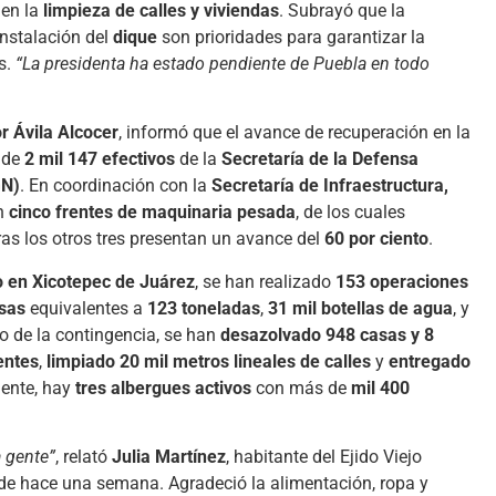
 en la
limpieza de calles y viviendas
. Subrayó que la
instalación del
dique
son prioridades para garantizar la
s.
“La presidenta ha estado pendiente de Puebla en todo
r Ávila Alcocer
, informó que el avance de recuperación en la
e de
2 mil 147 efectivos
de la
Secretaría de la Defensa
GN)
. En coordinación con la
Secretaría de Infraestructura,
on
cinco frentes de maquinaria pesada
, de los cuales
ras los otros tres presentan un avance del
60 por ciento
.
o en Xicotepec de Juárez
, se han realizado
153 operaciones
sas
equivalentes a
123 toneladas
,
31 mil botellas de agua
, y
cio de la contingencia, se han
desazolvado 948 casas y 8
entes
,
limpiado 20 mil metros lineales de calles
y
entregado
mente, hay
tres albergues activos
con más de
mil 400
 gente”
, relató
Julia Martínez
, habitante del Ejido Viejo
sde hace una semana. Agradeció la alimentación, ropa y