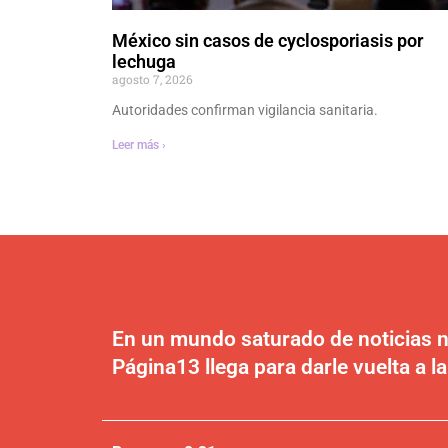
México sin casos de cyclosporiasis por
lechuga
agosto 7, 2026
Autoridades confirman vigilancia sanitaria.
Leer más ›
En un mundo saturado de noticias n
Página13 llega para darle vuelta a la