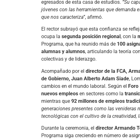
egresados de esta casa de estudios.
“Su capa
jóvenes con las herramientas que demanda este
que nos caracteriza”
, afirmó.
El rector subrayó que esta confianza se reflej
ocupa la
segunda posición regional
, con la
m
Programa, que ha reunido más de
100 asign
alumnas y alumnos
, articulando la teoría c
colectivas y de liderazgo.
Acompañado por el
director de la FCA, Ar
de Gobierno, Juan Alberto Adam Siade
, Lo
cambios en el mundo laboral. Según el
Foro
nuevos empleos
en sectores como la
transi
mientras que
92 millones de empleos tradi
generaciones presentes como las venideras 
tecnológicas con el cultivo de la creatividad, 
Durante la ceremonia, el
director Armando 
Programa siga creciendo en número de asign