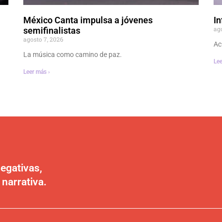
México Canta impulsa a jóvenes
In
ag
semifinalistas
agosto 7, 2026
Ac
La música como camino de paz.
Lee
Leer más ›
egativas,
 narrativa.