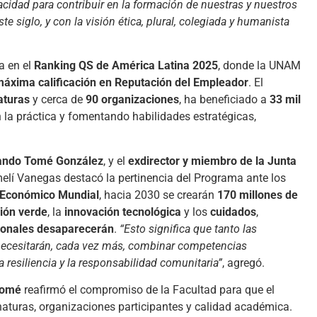
cidad para contribuir en la formación de nuestras y nuestros
 siglo, y con la visión ética, plural, colegiada y humanista
a en el
Ranking QS de América Latina 2025
, donde la UNAM
áxima calificación en Reputación del Empleador
. El
aturas
y cerca de
90 organizaciones
, ha beneficiado a
33 mil
on la práctica y fomentando habilidades estratégicas,
mando Tomé González
, y el
exdirector y miembro de la Junta
melí Vanegas destacó la pertinencia del Programa ante los
 Económico Mundial
, hacia 2030 se crearán
170 millones de
ción verde
, la
innovación tecnológica
y los
cuidados
,
cionales desaparecerán
.
“Esto significa que tanto las
necesitarán, cada vez más, combinar competencias
la resiliencia y la responsabilidad comunitaria”
, agregó.
Tomé
reafirmó el compromiso de la Facultad para que el
aturas, organizaciones participantes y calidad académica.