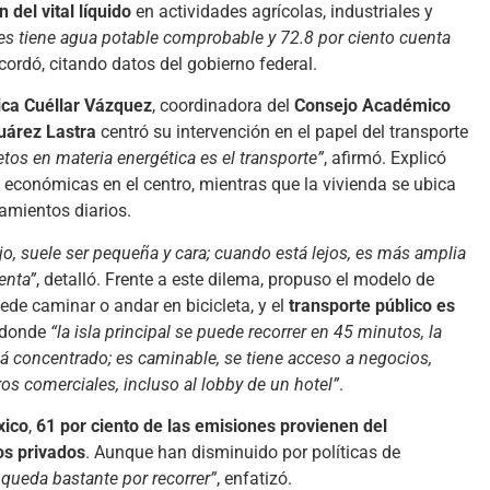
 del vital líquido
en actividades agrícolas, industriales y
res tiene agua potable comprobable y 72.8 por ciento cuenta
ecordó, citando datos del gobierno federal.
ica Cuéllar Vázquez
, coordinadora del
Consejo Académico
uárez Lastra
centró su intervención en el papel del transporte
etos en materia energética es el transporte”
, afirmó. Explicó
 económicas en el centro, mientras que la vivienda se ubica
zamientos diarios.
o, suele ser pequeña y cara; cuando está lejos, es más amplia
enta”
, detalló. Frente a este dilema, propuso el modelo de
uede caminar o andar en bicicleta, y el
transporte público es
 donde
“la isla principal se puede recorrer en 45 minutos, la
á concentrado; es caminable, se tiene acceso a negocios,
ros comerciales, incluso al lobby de un hotel”
.
xico
,
61 por ciento de las emisiones provienen del
os privados
. Aunque han disminuido por políticas de
 queda bastante por recorrer”
, enfatizó.