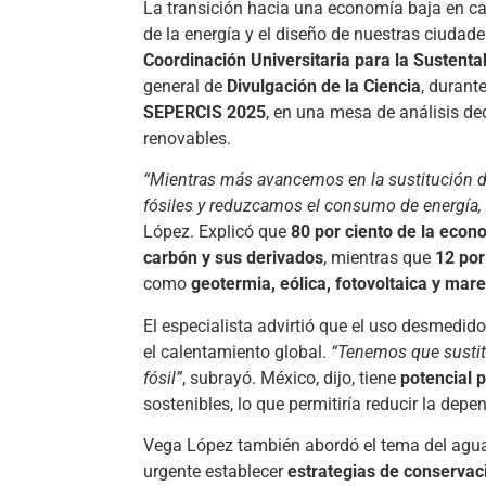
La transición hacia una economía baja en ca
de la energía y el diseño de nuestras ciudade
Coordinación Universitaria para la Sustent
general de
Divulgación de la Ciencia
, durant
SEPERCIS 2025
, en una mesa de análisis de
renovables.
“Mientras más avancemos en la sustitución d
fósiles y reduzcamos el consumo de energía,
López. Explicó que
80 por ciento de la econ
carbón y sus derivados
, mientras que
12 por
como
geotermia, eólica, fotovoltaica y mar
El especialista advirtió que el uso desmedi
el calentamiento global.
“Tenemos que sustitu
fósil”
, subrayó. México, dijo, tiene
potencial p
sostenibles, lo que permitiría reducir la de
Vega López también abordó el tema del agua
urgente establecer
estrategias de conservac