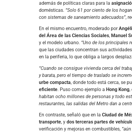
además de políticas claras para la
asignación
domésticas.
“Solo 61 por ciento de los hoga
con sistemas de saneamiento adecuados”
, r
En el mismo encuentro, moderado por
Angél
del Área de las Ciencias Sociales
,
Manuel S
y el modelo urbano.
“Uno de los principales r
que las ciudades concentran sus actividades
en la periferia, lo que obliga a largos despla
“Cuando se consigue vivienda cerca del trabaj
y barata, pero el tiempo de traslado se increm
urbe compacta
, donde todo está cerca, se p
eficiente
. Puso como ejemplo a
Hong Kong
,
habitan ocho millones de personas y todo est
restaurantes, las salidas del Metro dan a cent
En contraste, señaló que en la
Ciudad de Mé
transporte
, y
dos terceras partes de vehícul
verificación y mejoras en combustibles,
“aún