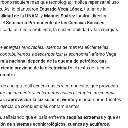
rbono requiere más que tecnología: implica repensar el uso
s. Así lo plantearon
Eduardo Vega López
, titular de la
abilidad de la UNAM
, y
Manuel Suárez Lastra
, director
e el
Seminario Permanente de las Ciencias Sociales
dicada al medio ambiente, la sustentabilidad y las energías
e energías renovables, usemos de manera eficiente las
 contribuiremos a descarbonizar la economía”
, afirmó Vega
omía nacional depende de la quema de petróleo, gas,
 ciento proviene de la electricidad
y el resto de fuentes
eomotriz
.
do de energía fósil genera gases y compuestos que provocan
ir rápidamente y en términos reales el empleo de energía
ara aprovechar la luz solar, el viento y el mar
como fuentes
pendencia de combustibles contaminantes.
, señalando que el país enfrenta
sequías extremas
y que es
ión de sistemas ecohidrológicos, cuencas y acuíferos
,