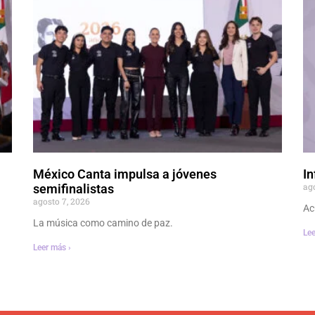
México Canta impulsa a jóvenes
In
ag
semifinalistas
agosto 7, 2026
Ac
La música como camino de paz.
Lee
Leer más ›