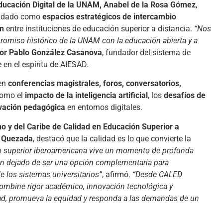
Educación Digital de la UNAM, Anabel de la Rosa Gómez
,
olidado como
espacios estratégicos de intercambio
ón
entre instituciones de educación superior a distancia.
“Nos
romiso histórico de la UNAM con la educación abierta y a
tor Pablo González Casanova
, fundador del sistema de
 en el espíritu de AIESAD.
yen
conferencias magistrales, foros, conversatorios,
como el
impacto de la inteligencia artificial
, los
desafíos de
vación pedagógica
en entornos digitales.
no y del Caribe de Calidad en Educación Superior a
o Quezada
, destacó que la calidad es lo que convierte la
ón superior iberoamericana vive un momento de profunda
an dejado de ser una opción complementaria para
e los sistemas universitarios”
, afirmó.
“Desde CALED
ombine rigor académico, innovación tecnológica y
idad, promueva la equidad y responda a las demandas de un