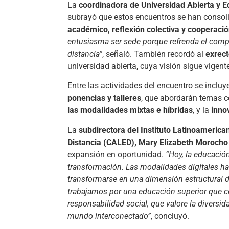
La
coordinadora de Universidad Abierta y 
subrayó que estos encuentros se han cons
académico, reflexión colectiva y cooperaci
entusiasma ser sede porque refrenda el comp
distancia”
, señaló. También recordó al
exrec
universidad abierta, cuya visión sigue vigente
Entre las actividades del encuentro se inclu
ponencias y talleres
, que abordarán temas 
las modalidades mixtas e híbridas
, y la
inno
La
subdirectora del Instituto Latinoamerica
Distancia (CALED), Mary Elizabeth Moroch
expansión en oportunidad.
“Hoy, la educaci
transformación. Las modalidades digitales h
transformarse en una dimensión estructural d
trabajamos por una educación superior que c
responsabilidad social, que valore la divers
mundo interconectado”
, concluyó.