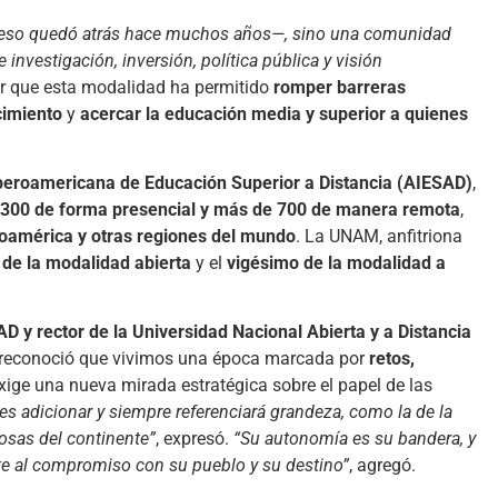
eso quedó atrás hace muchos años—, sino una comunidad
investigación, inversión, política pública y visión
car que esta modalidad ha permitido
romper barreras
cimiento
y
acercar la educación media y superior a quienes
beroamericana de Educación Superior a Distancia (AIESAD)
,
300 de forma presencial y más de 700 de manera remota
,
oamérica y otras regiones del mundo
. La UNAM, anfitriona
 de la modalidad abierta
y el
vigésimo de la modalidad a
D y rector de la Universidad Nacional Abierta y a Distancia
 reconoció que vivimos una época marcada por
retos,
exige una nueva mirada estratégica sobre el papel de las
 es adicionar y siempre referenciará grandeza, como la de la
osas del continente”
, expresó.
“Su autonomía es su bandera, y
nte al compromiso con su pueblo y su destino”
, agregó.