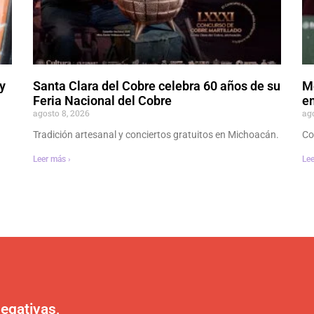
y
Santa Clara del Cobre celebra 60 años de su
M
Feria Nacional del Cobre
en
agosto 8, 2026
ag
Tradición artesanal y conciertos gratuitos en Michoacán.
Co
Leer más ›
Lee
egativas,