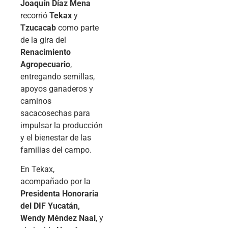
Joaquín Díaz Mena
recorrió
Tekax
y
Tzucacab
como parte
de la gira del
Renacimiento
Agropecuario
,
entregando semillas,
apoyos ganaderos y
caminos
sacacosechas para
impulsar la producción
y el bienestar de las
familias del campo.
En Tekax,
acompañado por la
Presidenta Honoraria
del DIF Yucatán,
Wendy Méndez Naal
, y