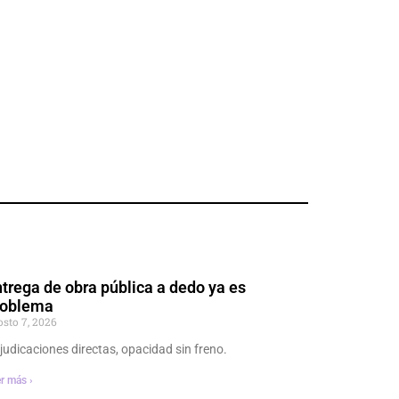
trega de obra pública a dedo ya es
roblema
osto 7, 2026
judicaciones directas, opacidad sin freno.
r más ›