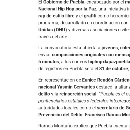
El
Gobierno de Puebla
, encabezado por el
ma
Nacional Hip Hop por la Paz
, una iniciativa
rap de estilo libre
y el
grafiti
como herramien
programa, desarrollado en coordinación con 
Unidas (ONU)
y diversas asociaciones civile
través del arte.
La convocatoria está abierta a
jóvenes, cole
enviar
composiciones originales con mensa
5 minutos
, a los correos
hiphopxlapazpuebl
de registros en Puebla será el
31 de octubre
,
En representación de
Eunice Rendón Cárden
nacional Yasmín Cervantes
destacó la alian
delito
y la
reinserción social
.
“Puebla es el e
penitenciarios estatales y federales integrado
autoridades locales como el
secretario de G
Prevención del Delito, Francisco Ramos Mo
Ramos Montaño explicó que Puebla cuenta