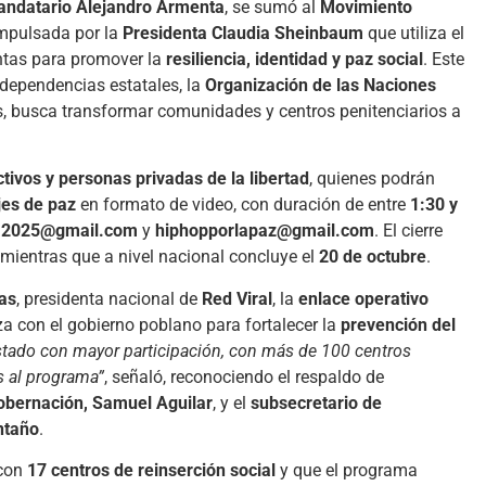
ndatario Alejandro Armenta
, se sumó al
Movimiento
 impulsada por la
Presidenta Claudia Sheinbaum
que utiliza el
tas para promover la
resiliencia, identidad y paz social
. Este
dependencias estatales, la
Organización de las Naciones
s, busca transformar comunidades y centros penitenciarios a
ctivos y personas privadas de la libertad
, quienes podrán
jes de paz
en formato de video, con duración de entre
1:30 y
a2025@gmail.com
y
hiphopporlapaz@gmail.com
. El cierre
 mientras que a nivel nacional concluye el
20 de octubre
.
as
, presidenta nacional de
Red Viral
, la
enlace operativo
za con el gobierno poblano para fortalecer la
prevención del
stado con mayor participación, con más de 100 centros
s al programa”
, señaló, reconociendo el respaldo de
obernación, Samuel Aguilar
, y el
subsecretario de
ntaño
.
 con
17 centros de reinserción social
y que el programa