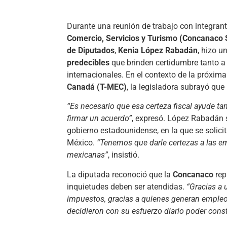
Durante una reunión de trabajo con integran
Comercio, Servicios y Turismo (Concanaco 
de Diputados
,
Kenia López Rabadán
, hizo u
predecibles
que brinden certidumbre tanto a
internacionales. En el contexto de la próxim
Canadá (T-MEC)
, la legisladora subrayó que 
“Es necesario que esa certeza fiscal ayude t
firmar un acuerdo”
, expresó. López Rabadán s
gobierno estadounidense, en la que se solici
México.
“Tenemos que darle certezas a las em
mexicanas”
, insistió.
La diputada reconoció que la
Concanaco
rep
inquietudes deben ser atendidas.
“Gracias a 
impuestos, gracias a quienes generan empleo,
decidieron con su esfuerzo diario poder const