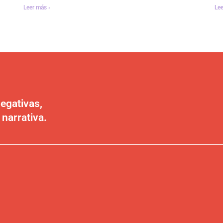
Leer más ›
Lee
egativas,
 narrativa.