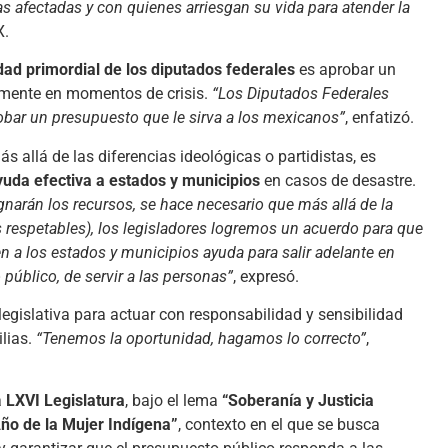
as afectadas y con quienes arriesgan su vida para atender la
X.
dad primordial de los diputados federales
es aprobar un
lmente en momentos de crisis.
“Los Diputados Federales
obar un presupuesto que le sirva a los mexicanos”
, enfatizó.
s allá de las diferencias ideológicas o partidistas, es
yuda efectiva a estados y municipios
en casos de desastre.
narán los recursos, se hace necesario que más allá de la
s respetables), los legisladores logremos un acuerdo para que
n a los estados y municipios ayuda para salir adelante en
 público, de servir a las personas”
, expresó.
legislativa para actuar con responsabilidad y sensibilidad
ilias.
“Tenemos la oportunidad, hagamos lo correcto”
,
a
LXVI Legislatura
, bajo el lema
“Soberanía y Justicia
ño de la Mujer Indígena”
, contexto en el que se busca