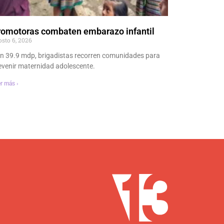
romotoras combaten embarazo infantil
osto 6, 2026
n 39.9 mdp, brigadistas recorren comunidades para
evenir maternidad adolescente.
r más ›