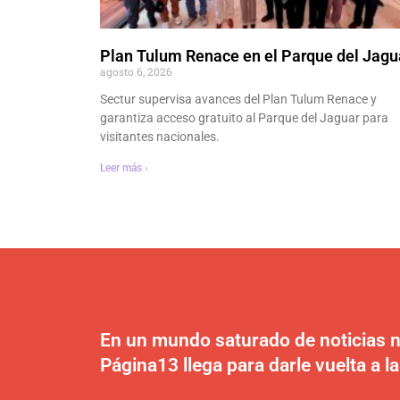
Plan Tulum Renace en el Parque del Jagu
agosto 6, 2026
Sectur supervisa avances del Plan Tulum Renace y
garantiza acceso gratuito al Parque del Jaguar para
visitantes nacionales.
Leer más ›
En un mundo saturado de noticias n
Página13 llega para darle vuelta a la