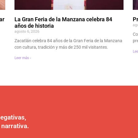
ar
La Gran Feria de la Manzana celebra 84
P
ag
años de historia
agosto 6, 2026
Co
Zacatlán celebra 84 años de la Gran Feria de la Manzana
pr
con cultura, tradición y más de 250 mil visitantes.
Lee
Leer más ›
egativas,
 narrativa.