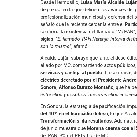
Desde Hermosillo,
Luisa María Alcalde Lujá
de prensa en la que delineó los avances del pa
profesionalización municipal y defensa del p
señaló que la reciente cercanía entre el
Parti
confirma la existencia del llamado “McPAN”
siglas
.
“El llamado ‘PAN Naranja’ intenta disf
son lo mismo”
, afirmó.
Alcalde Luján subrayó que, ante el descrédi
aliado por MC, compartiendo actos públicos,
servicios y castiga al pueblo
. En contraste,
eléctrico decretado por el Presidente And
Sonora, Alfonso Durazo Montaño
, que ha pe
entre ellos y nosotros: mientras ellos encarece
En Sonora, la estrategia de pacificación im
del 40% en el homicidio doloso
, lo que Alca
Transformación sí da resultados
. Además, r
de junio muestra que
Morena cuenta con el 5
del PAN, 9% del PRI y 6% de MC.