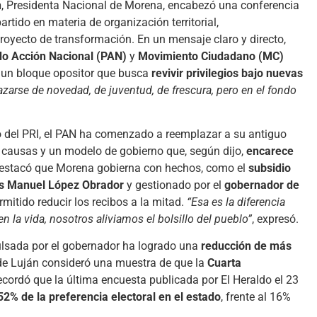
n
, Presidenta Nacional de Morena, encabezó una conferencia
rtido en materia de organización territorial,
royecto de transformación. En un mensaje claro y directo,
do Acción Nacional (PAN)
y
Movimiento Ciudadano (MC)
, un bloque opositor que busca
revivir privilegios bajo nuevas
razarse de novedad, de juventud, de frescura, pero en el fondo
to del PRI, el PAN ha comenzado a reemplazar a su antiguo
 causas y un modelo de gobierno que, según dijo,
encarece
 destacó que Morena gobierna con hechos, como el
subsidio
rés Manuel López Obrador
y gestionado por el
gobernador de
rmitido reducir los recibos a la mitad.
“Esa es la diferencia
n la vida, nosotros aliviamos el bolsillo del pueblo”
, expresó.
pulsada por el gobernador ha logrado una
reducción de más
lde Luján consideró una muestra de que la
Cuarta
ecordó que la última encuesta publicada por El Heraldo el 23
2% de la preferencia electoral en el estado
, frente al 16%