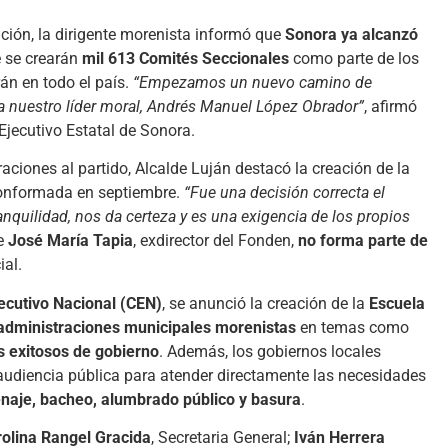
ción, la dirigente morenista informó que
Sonora ya alcanzó
e se crearán
mil 613 Comités Seccionales
como parte de los
án en todo el país.
“Empezamos un nuevo camino de
aba nuestro líder moral, Andrés Manuel López Obrador”
, afirmó
 Ejecutivo Estatal de Sonora.
aciones al partido, Alcalde Luján destacó la creación de la
conformada en septiembre.
“Fue una decisión correcta el
nquilidad, nos da certeza y es una exigencia de los propios
ue
José María Tapia
, exdirector del Fonden,
no forma parte de
ial.
ecutivo Nacional (CEN)
, se anunció la creación de la
Escuela
administraciones municipales morenistas
en temas como
s exitosos de gobierno
. Además, los gobiernos locales
 audiencia pública para atender directamente las necesidades
enaje, bacheo, alumbrado público y basura
.
olina Rangel Gracida
, Secretaria General;
Iván Herrera