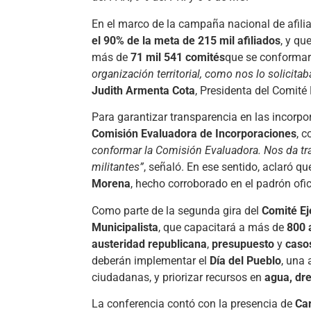
En el marco de la campaña nacional de afilia
el 90% de la meta de 215 mil afiliados
, y qu
más de
71 mil 541 comités
que se conformar
organización territorial, como nos lo solicit
Judith Armenta Cota
, Presidenta del Comité
Para garantizar transparencia en las incorpor
Comisión Evaluadora de Incorporaciones
, 
conformar la Comisión Evaluadora. Nos da tra
militantes”
, señaló. En ese sentido, aclaró q
Morena
, hecho corroborado en el padrón ofic
Como parte de la segunda gira del
Comité Ej
Municipalista
, que capacitará a más de
800 
austeridad republicana
,
presupuesto
y
caso
deberán implementar el
Día del Pueblo
, una
ciudadanas, y priorizar recursos en
agua, dr
La conferencia contó con la presencia de
Car