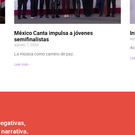
México Canta impulsa a jóvenes
In
ag
semifinalistas
agosto 7, 2026
Ac
La música como camino de paz.
Lee
Leer más ›
egativas,
 narrativa.