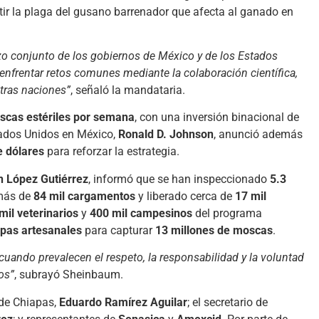
r la plaga del gusano barrenador que afecta al ganado en
rzo conjunto de los gobiernos de México y de los Estados
nfrentar retos comunes mediante la colaboración científica,
stras naciones”
, señaló la mandataria.
scas estériles por semana
, con una inversión binacional de
tados Unidos en México,
Ronald D. Johnson
, anunció además
e dólares
para reforzar la estrategia.
 López Gutiérrez
, informó que se han inspeccionado
5.3
 más de
84 mil cargamentos
y liberado cerca de
17 mil
mil veterinarios
y
400 mil campesinos
del programa
mpas artesanales
para capturar
13 millones de moscas
.
ando prevalecen el respeto, la responsabilidad y la voluntad
os”
, subrayó Sheinbaum.
 de Chiapas,
Eduardo Ramírez Aguilar
; el secretario de