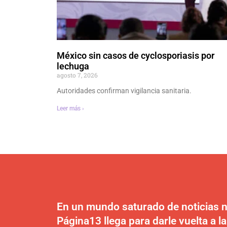
México sin casos de cyclosporiasis por
lechuga
agosto 7, 2026
Autoridades confirman vigilancia sanitaria.
Leer más ›
En un mundo saturado de noticias n
Página13 llega para darle vuelta a la