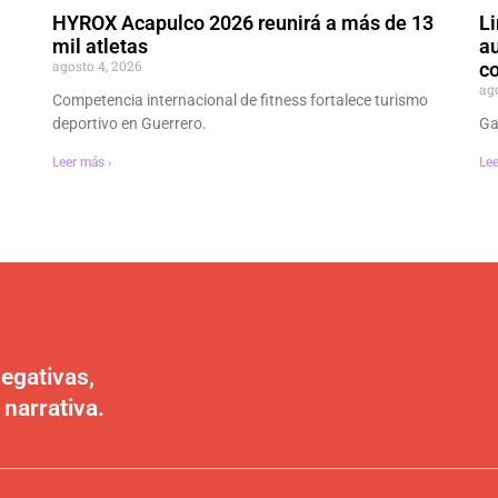
HYROX Acapulco 2026 reunirá a más de 13
Li
mil atletas
au
agosto 4, 2026
co
ag
Competencia internacional de fitness fortalece turismo
deportivo en Guerrero.
Ga
Leer más ›
Lee
egativas,
 narrativa.