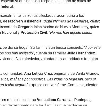
a esperanza que nace del respaldo solidario de miles de
 federal
.
ersonalmente las zonas afectadas, acompaña a los
e, desazolve y asistencia
.
“Aquí vivimos dos deslaves, cuatro
ntrecortada
Gregorio Islas
, vecino de Nuevo Monterrey, quien
a Nacional
y
Protección Civil
.
“No nos han dejado solos,
z
perdió su hogar. Su familia aún busca consuelo.
“Aquí está
odos nos han apoyado”
, cuenta su familiar
Julio Hernández
,
vivienda. A su alrededor, voluntarios y autoridades trabajan
pia comunidad.
Ana Leticia Cruz
, originaria de Venta Grande,
 ellos, mañana por nosotros. Las vidas no regresan, pero sí
un techo seguro”
, expresa con voz firme. Como ella, cientos
es en municipios como
Venustiano Carranza
,
Pantepec
,
irven de resguardo para las familias que perdieron su