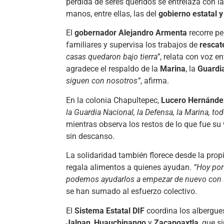
pérdida de seres queridos se entrelaza con l
manos, entre ellas, las del
gobierno estatal y
El
gobernador Alejandro Armenta
recorre p
familiares y supervisa los trabajos de
rescat
casas quedaron bajo tierra”
, relata con voz e
agradece el respaldo de la
Marina
, la
Guardi
siguen con nosotros”
, afirma.
En la colonia Chapultepec,
Lucero Hernánde
la Guardia Nacional, la Defensa, la Marina, t
mientras observa los restos de lo que fue su 
sin descanso.
La solidaridad también florece desde la pro
regala alimentos a quienes ayudan.
“Hoy por
podemos ayudarlos a empezar de nuevo con 
se han sumado al esfuerzo colectivo.
El
Sistema Estatal DIF
coordina los albergu
Jalpan
,
Huauchinango
y
Zacapoaxtla
, que s