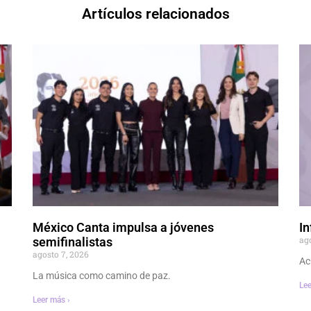
Artículos relacionados
México Canta impulsa a jóvenes
In
ag
semifinalistas
agosto 7, 2026
Ac
La música como camino de paz.
Lee
Leer más ›