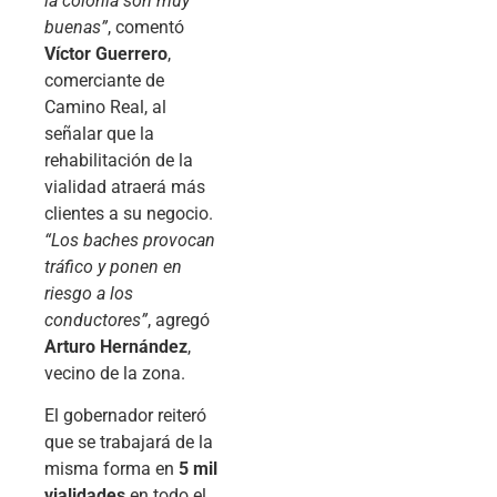
la colonia son muy
buenas”
, comentó
Víctor Guerrero
,
comerciante de
Camino Real, al
señalar que la
rehabilitación de la
vialidad atraerá más
clientes a su negocio.
“Los baches provocan
tráfico y ponen en
riesgo a los
conductores”
, agregó
Arturo Hernández
,
vecino de la zona.
El gobernador reiteró
que se trabajará de la
misma forma en
5 mil
vialidades
en todo el