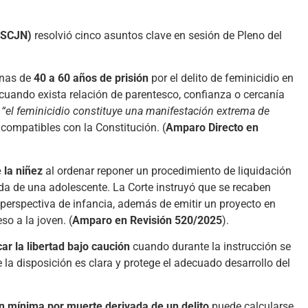
 (SCJN)
resolvió cinco asuntos clave en sesión de Pleno del
enas de
40 a 60 años de prisión
por el delito de feminicidio en
cuando exista relación de parentesco, confianza o cercanía
e
“el feminicidio constituye una manifestación extrema de
compatibles con la Constitución. (
Amparo Directo en
 la niñez
al ordenar reponer un procedimiento de liquidación
da de una adolescente. La Corte instruyó que se recaben
perspectiva de infancia, además de emitir un proyecto en
so a la joven. (
Amparo en Revisión 520/2025
).
ar la libertad bajo caución
cuando durante la instrucción se
ue la disposición es clara y protege el adecuado desarrollo del
n mínima por muerte derivada de un delito
puede calcularse