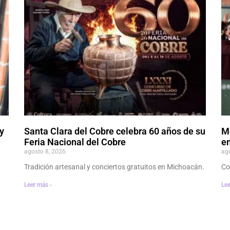
y
Santa Clara del Cobre celebra 60 años de su
M
Feria Nacional del Cobre
en
agosto 8, 2026
ag
Tradición artesanal y conciertos gratuitos en Michoacán.
Co
Leer más ›
Lee