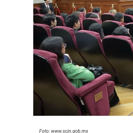
Foto: www.scjn.gob.mx