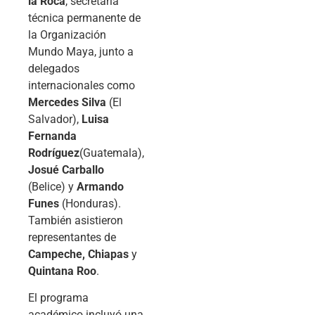
la Roca
, secretaria
técnica permanente de
la Organización
Mundo Maya, junto a
delegados
internacionales como
Mercedes Silva
(El
Salvador),
Luisa
Fernanda
Rodríguez
(Guatemala),
Josué Carballo
(Belice) y
Armando
Funes
(Honduras).
También asistieron
representantes de
Campeche, Chiapas
y
Quintana Roo
.
El programa
académico incluyó una